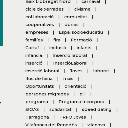
Baix Llobregat Nord
carnaval
cicle de xerrades
civisme
col·laboració
comunitat
cooperatives
dones
empreses
Espai socioeducatiu
familíes
fira
Formació
Garraf
inclusió
infants
infància
Insercio laboral
inserció
InsercióLaboral
inserció laboral
Joves
laborat
lloc de feina
mais
Oportunitats
orientació
persones migrades
pil
programa
Programa Incorpora
”
SIOAS
solidaritat
speed dating
Tarragona
TRFO Joves
Vilafranca del Penedès
vilanova