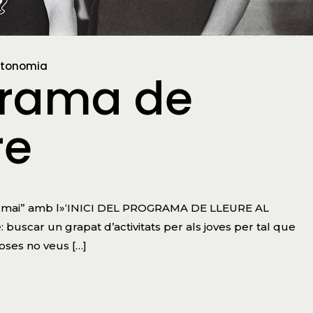
utonomia
ograma de
re
“Jo mai” amb l»‘INICI DEL PROGRAMA DE LLEURE AL
uscar un grapat d’activitats per als joves per tal que
poses no veus […]