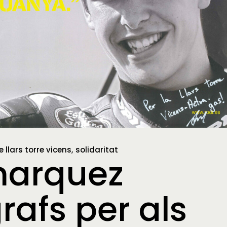
e llars torre vicens
solidaritat
marquez
rafs per als