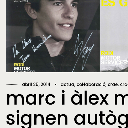
abril 25, 2014
actua
col·laboració
crae
cra
marc i àlex 
signen autòg