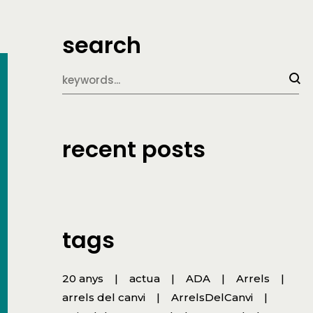
search
recent posts
tags
20 anys
actua
ADA
Arrels
arrels del canvi
ArrelsDelCanvi