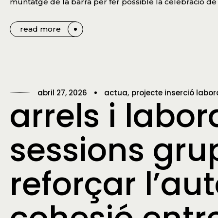
muntatge de la barra per fer possible la celebració de 
read more
abril 27, 2026
actua
projecte inserció labor
arrels i labo
sessions gru
reforçar l’au