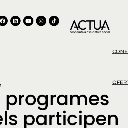
CONE
OFER
al
ls programes
els participen