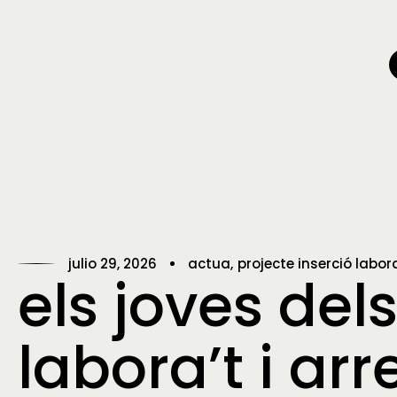
julio 29, 2026
actua
projecte inserció labor
els joves de
labora’t i arr