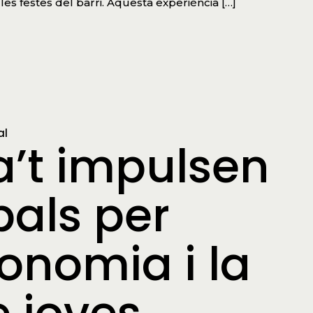
les festes del barri. Aquesta experiència […]
al
ra’t impulsen
pals per
tonomia i la