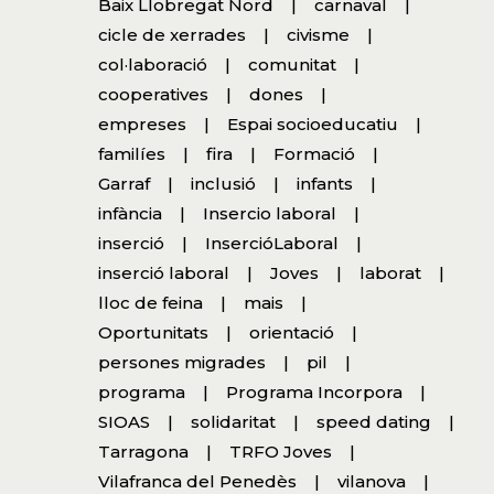
Baix Llobregat Nord
carnaval
cicle de xerrades
civisme
col·laboració
comunitat
cooperatives
dones
empreses
Espai socioeducatiu
familíes
fira
Formació
Garraf
inclusió
infants
infància
Insercio laboral
inserció
InsercióLaboral
inserció laboral
Joves
laborat
lloc de feina
mais
Oportunitats
orientació
persones migrades
pil
programa
Programa Incorpora
SIOAS
solidaritat
speed dating
Tarragona
TRFO Joves
Vilafranca del Penedès
vilanova