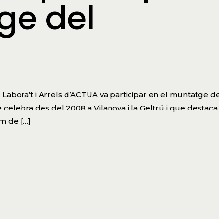
ge del
abora’t i Arrels d’ACTUA va participar en el muntatge de
e celebra des del 2008 a Vilanova i la Geltrú i que destaca
m de […]