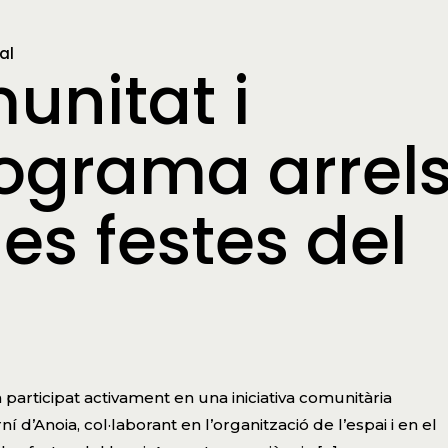
al
unitat i
programa arrel
les festes del
 participat activament en una iniciativa comunitària
d’Anoia, col·laborant en l’organització de l’espai i en el