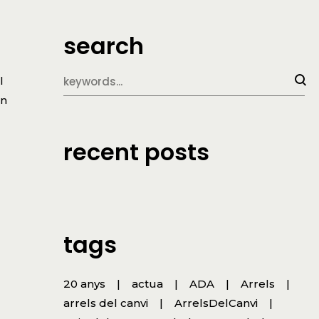
search
l
en
recent posts
tags
20 anys
actua
ADA
Arrels
arrels del canvi
ArrelsDelCanvi