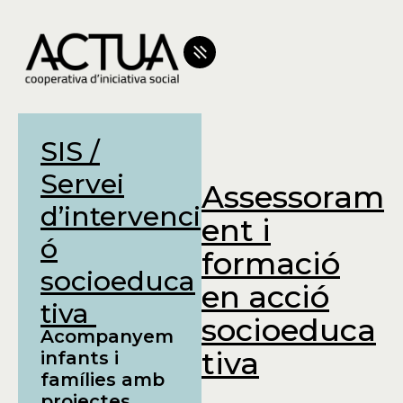
SIS /
Servei
Assessoram
d’intervenci
ent i
ó
formació
socioeduca
en acció
tiva
socioeduca
Acompanyem
tiva
infants i
famílies amb
projectes