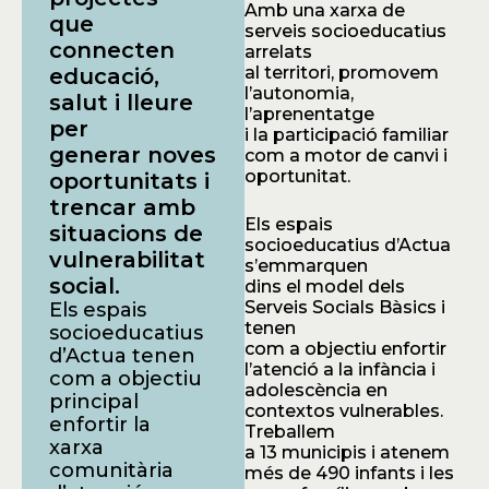
Amb una xarxa de
que
serveis socioeducatius
connecten
arrelats
al territori, promovem
educació,
l’autonomia,
salut i lleure
l’aprenentatge
per
i la participació familiar
generar noves
com a motor de canvi i
oportunitat.
oportunitats i
trencar amb
Els espais
situacions de
socioeducatius d’Actua
vulnerabilitat
s’emmarquen
social.
dins el model dels
Serveis Socials Bàsics i
Els espais
tenen
socioeducatius
com a objectiu enfortir
d’Actua tenen
l’atenció a la infància i
com a objectiu
adolescència en
principal
contextos vulnerables.
enfortir la
Treballem
xarxa
a 13 municipis i atenem
comunitària
més de 490 infants i les