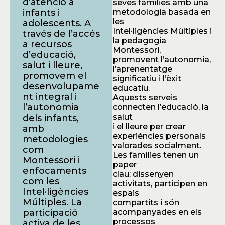
d’atenció a
seves famílies amb una
infants i
metodologia basada en
les
adolescents. A
Intel·ligències Múltiples i
través de l’accés
la pedagogia
a recursos
Montessori,
d’educació,
promovent l’autonomia,
salut i lleure,
l’aprenentatge
promovem el
significatiu i l’èxit
desenvolupame
educatiu.
nt integral i
Aquests serveis
l’autonomia
connecten l’educació, la
salut
dels infants,
i el lleure per crear
amb
experiències personals
metodologies
valorades socialment.
com
Les famílies tenen un
Montessori i
paper
enfocaments
clau: dissenyen
com les
activitats, participen en
Intel·ligències
espais
Múltiples. La
compartits i són
participació
acompanyades en els
processos
activa de les