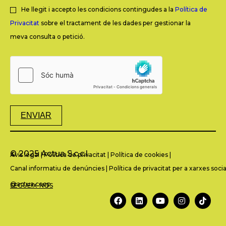
He llegit i accepto les condicions contingudes a la
Política de
Privacitat
sobre el tractament de les dades per gestionar la
meva consulta o petició.
ENVIAR
© 2025 Actua S.c.c.l.
Avís legal
|
Política de privacitat
|
Política de cookies
|
Canal informatiu de denúncies
|
Política de privacitat per a xarxes socia
@actua.coop
SEGUEIX-NOS