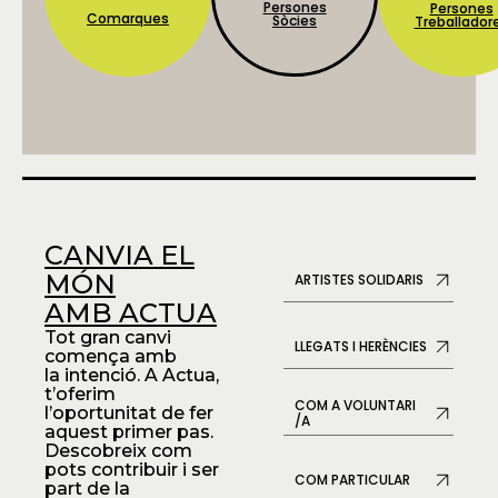
Persones
Persones
Comarques
Sòcies
Treballador
CANVIA EL
MÓN
ARTISTES SOLIDARIS
AMB ACTUA
Tot gran canvi
LLEGATS I HERÈNCIES
comença amb
la intenció. A Actua,
t’oferim
COM A VOLUNTARI
l’oportunitat de fer
/A
aquest primer pas.
Descobreix com
pots contribuir i ser
COM PARTICULAR
part de la