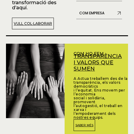
transformació des
d’aquí.
COM EMPRESA
VULL COL·LABORAR
COM HO FEM
TRANSPARÈNCIA
I VALORS QUE
SUMEN
A Actua treballem des de la
transparència, els valors
democràtics
i l’equitat. Ens movem per
l’economia
social i solidària,
promovent
l’autogestió, el treball en
xarxa i
l’empoderament dels
nostres equips.
SABER MÉS