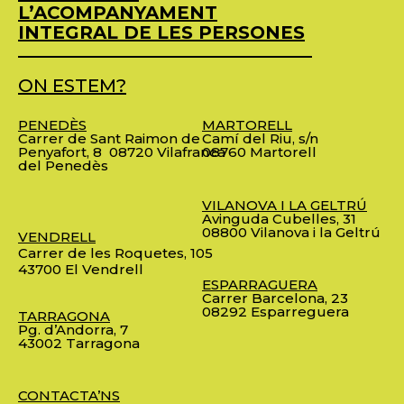
L’ACOMPANYAMENT
INTEGRAL DE LES PERSONES
ON ESTEM?
PENEDÈS
MARTORELL
Carrer de Sant Raimon de
Camí del Riu, s/n
Penyafort, 8
08720 Vilafranca
08760 Martorell
del Penedès
VILANOVA I LA GELTRÚ
Avinguda Cubelles, 31
08800 Vilanova i la Geltrú
VENDRELL
Carrer de les Roquetes, 105
43700 El Vendrell
ESPARRAGUERA
Carrer Barcelona, 23
08292 Esparreguera
TARRAGONA
Pg. d’Andorra, 7
43002 Tarragona
CONTACTA’NS