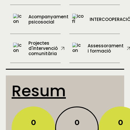
Acompanyament
INTERCOOPERACI
psicosocial
Projectes
Assessorament
d'intervenció
i formació
comunitària
Resum
0
0
0