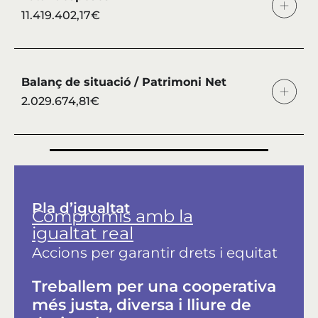
11.419.402,17€
Balanç de situació / Patrimoni Net
2.029.674,81€
Pla d’igualtat
Compromís amb la
igualtat real
Accions per garantir drets i equitat
Treballem per una cooperativa
més justa, diversa i lliure de