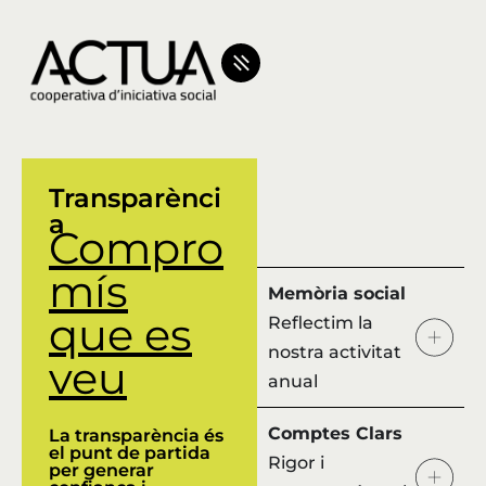
Transparènci
a
Compro
mís
Memòria social
que es
Reflectim la
nostra activitat
veu
anual
Comptes Clars
La transparència és
el punt de parti
da
Rigor i
per generar