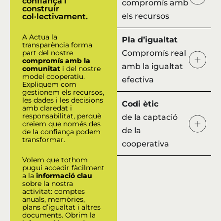
confiança i
compromís amb
construir
els recursos
col·lectivament
.
A Actua la
Pla d’igualtat
transparència forma
part del nostre
Compromís real
compromís amb la
amb la igualtat
comunitat
i del nostre
model cooperatiu.
efectiva
Expliquem com
gestionem els recursos,
les dades i les decisions
Codi ètic
amb claredat i
responsabilitat, perquè
de la captació
creiem que només des
de la
de la confiança podem
transformar.
cooperativa
Volem que tothom
pugui accedir fàcilment
a la
informació clau
sobre la nostra
activitat: comptes
anuals, memòries,
plans d’igualtat i altres
documents. Obrim la