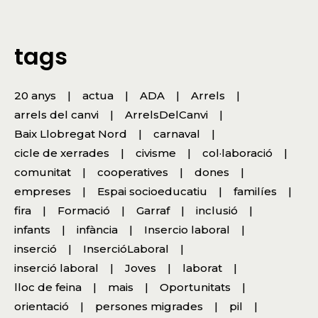
tags
20 anys
actua
ADA
Arrels
arrels del canvi
ArrelsDelCanvi
Baix Llobregat Nord
carnaval
cicle de xerrades
civisme
col·laboració
comunitat
cooperatives
dones
empreses
Espai socioeducatiu
familíes
fira
Formació
Garraf
inclusió
infants
infància
Insercio laboral
inserció
InsercióLaboral
inserció laboral
Joves
laborat
lloc de feina
mais
Oportunitats
orientació
persones migrades
pil