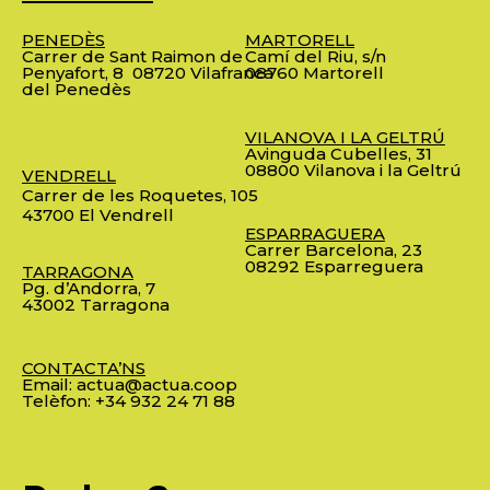
PENEDÈS
MARTORELL
Carrer de Sant Raimon de
Camí del Riu, s/n
Penyafort, 8
08720 Vilafranca
08760 Martorell
del Penedès
VILANOVA I LA GELTRÚ
Avinguda Cubelles, 31
08800 Vilanova i la Geltrú
VENDRELL
Carrer de les Roquetes, 105
43700 El Vendrell
ESPARRAGUERA
Carrer Barcelona, 23
08292 Esparreguera
TARRAGONA
Pg. d’Andorra, 7
43002 Tarragona
CONTACTA’NS
Email:
actua@actua.coop
Telèfon:
+34 932 24 71 88