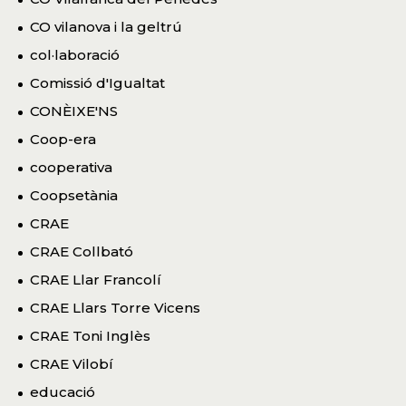
CO vilanova i la geltrú
col·laboració
Comissió d'Igualtat
CONÈIXE'NS
Coop-era
cooperativa
Coopsetània
CRAE
CRAE Collbató
CRAE Llar Francolí
CRAE Llars Torre Vicens
CRAE Toni Inglès
CRAE Vilobí
educació