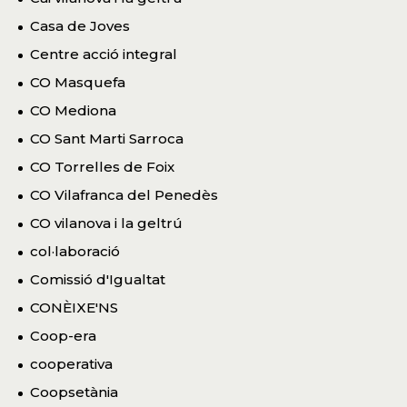
Casa de Joves
Centre acció integral
CO Masquefa
CO Mediona
CO Sant Marti Sarroca
CO Torrelles de Foix
CO Vilafranca del Penedès
CO vilanova i la geltrú
col·laboració
Comissió d'Igualtat
CONÈIXE'NS
Coop-era
cooperativa
Coopsetània