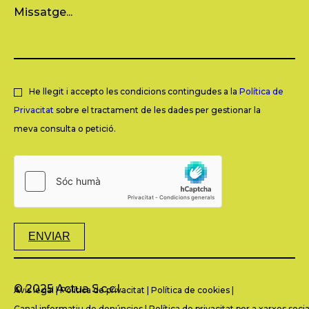
He llegit i accepto les condicions contingudes a la
Política de
Privacitat
sobre el tractament de les dades per gestionar la
meva consulta o petició.
ENVIAR
© 2025 Actua S.c.c.l.
Avís legal
|
Política de privacitat
|
Política de cookies
|
Canal informatiu de denúncies
|
Política de privacitat per a xarxes socia