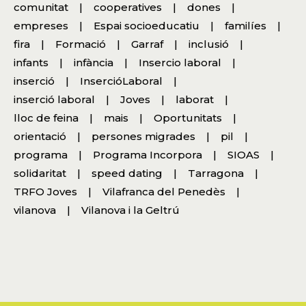
comunitat
cooperatives
dones
empreses
Espai socioeducatiu
familíes
fira
Formació
Garraf
inclusió
infants
infància
Insercio laboral
inserció
InsercióLaboral
inserció laboral
Joves
laborat
lloc de feina
mais
Oportunitats
orientació
persones migrades
pil
programa
Programa Incorpora
SIOAS
solidaritat
speed dating
Tarragona
TRFO Joves
Vilafranca del Penedès
vilanova
Vilanova i la Geltrú