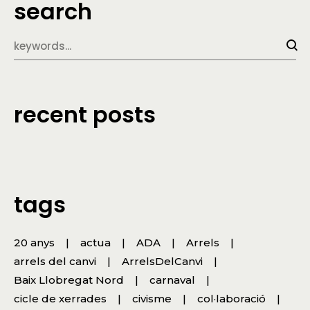
search
recent posts
tags
20 anys
actua
ADA
Arrels
arrels del canvi
ArrelsDelCanvi
Baix Llobregat Nord
carnaval
cicle de xerrades
civisme
col·laboració