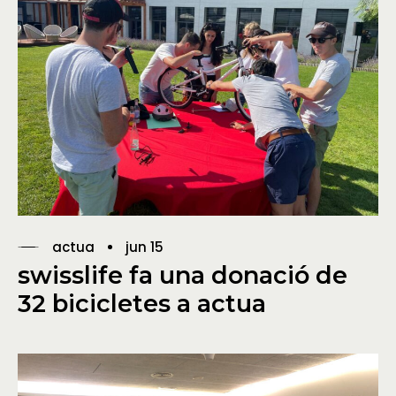
actua
jun 15
swisslife fa una donació de
32 bicicletes a actua