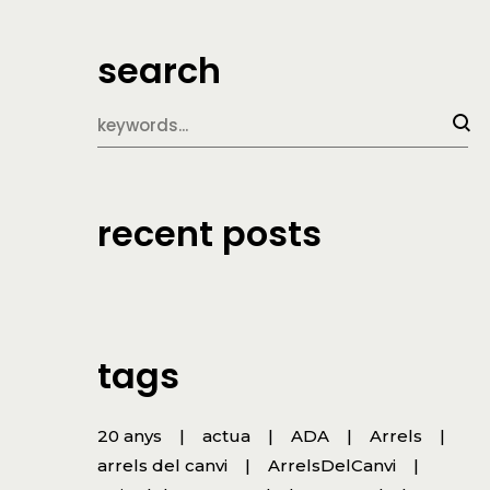
search
recent posts
tags
20 anys
actua
ADA
Arrels
arrels del canvi
ArrelsDelCanvi