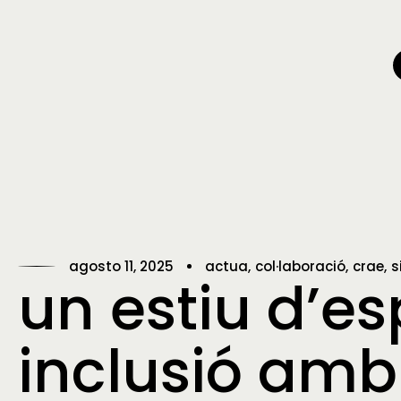
agosto 11, 2025
actua
col·laboració
crae
s
un estiu d’esp
inclusió am