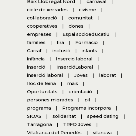
Baix Llobregat Nord
carnaval
cicle de xerrades
civisme
col·laboració
comunitat
cooperatives
dones
empreses
Espai socioeducatiu
familíes
fira
Formació
Garraf
inclusió
infants
infància
Insercio laboral
inserció
InsercióLaboral
inserció laboral
Joves
laborat
lloc de feina
mais
Oportunitats
orientació
persones migrades
pil
programa
Programa Incorpora
SIOAS
solidaritat
speed dating
Tarragona
TRFO Joves
Vilafranca del Penedès
vilanova