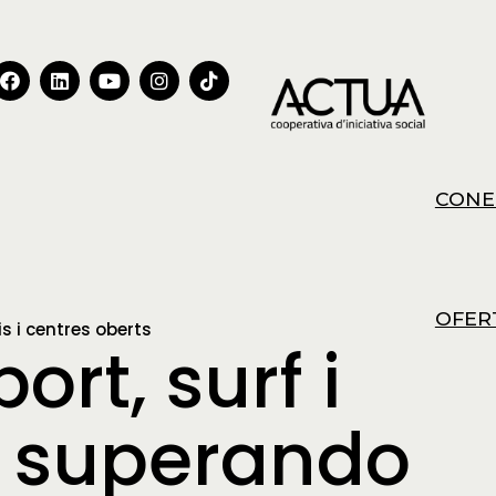
CONE
OFER
is i centres oberts
ort, surf i
b superando