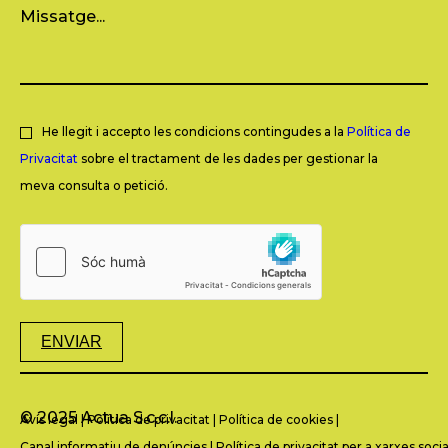
He llegit i accepto les condicions contingudes a la
Política de
Privacitat
sobre el tractament de les dades per gestionar la
meva consulta o petició.
ENVIAR
© 2025 Actua S.c.c.l.
Avís legal
|
Política de privacitat
|
Política de cookies
|
Canal informatiu de denúncies
|
Política de privacitat per a xarxes socia