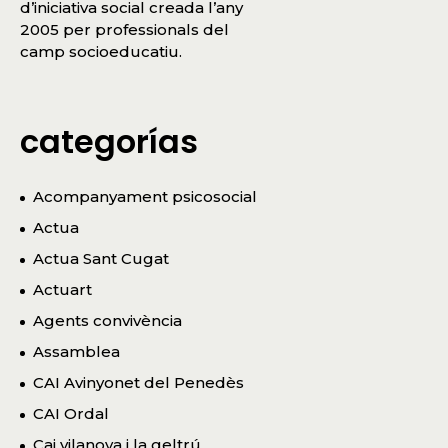
d’iniciativa social creada l’any
2005 per professionals del
camp socioeducatiu.
categorías
Acompanyament psicosocial
Actua
Actua Sant Cugat
Actuart
Agents convivència
Assamblea
CAI Avinyonet del Penedès
CAI Ordal
Cai vilanova i la geltrú