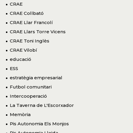
CRAE
CRAE Collbató
CRAE Llar Francolí
CRAE Llars Torre Vicens
CRAE Toni Inglès
CRAE Vilobí
educació
ESS
estratègia empresarial
Futbol comunitari
Intercooperació
La Taverna de L'Escorxador
Memòria
Pis Autonomia Els Monjos
Pis Autonomia Lleida