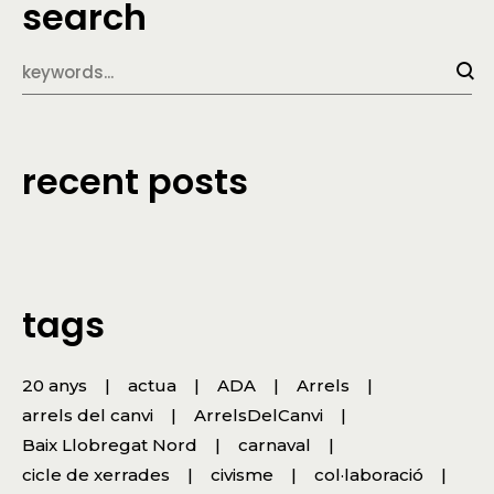
search
recent posts
tags
20 anys
actua
ADA
Arrels
arrels del canvi
ArrelsDelCanvi
Baix Llobregat Nord
carnaval
cicle de xerrades
civisme
col·laboració