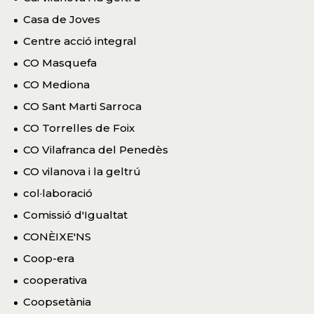
Casa de Joves
Centre acció integral
CO Masquefa
CO Mediona
CO Sant Marti Sarroca
CO Torrelles de Foix
CO Vilafranca del Penedès
CO vilanova i la geltrú
col·laboració
Comissió d'Igualtat
CONÈIXE'NS
Coop-era
cooperativa
Coopsetània