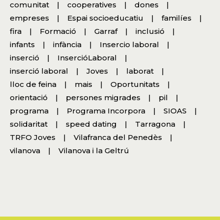
comunitat
cooperatives
dones
empreses
Espai socioeducatiu
familíes
fira
Formació
Garraf
inclusió
infants
infància
Insercio laboral
inserció
InsercióLaboral
inserció laboral
Joves
laborat
lloc de feina
mais
Oportunitats
orientació
persones migrades
pil
programa
Programa Incorpora
SIOAS
solidaritat
speed dating
Tarragona
TRFO Joves
Vilafranca del Penedès
vilanova
Vilanova i la Geltrú