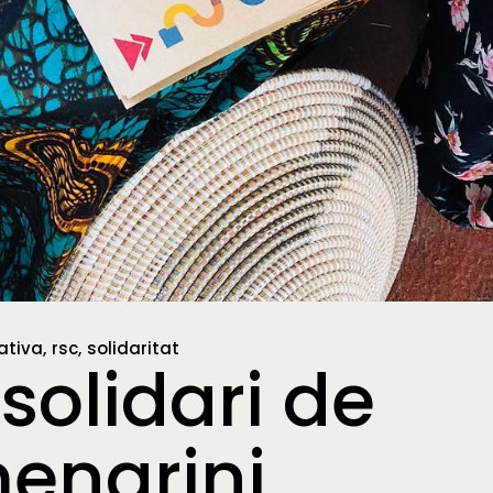
ativa
rsc
solidaritat
 solidari de
menarini