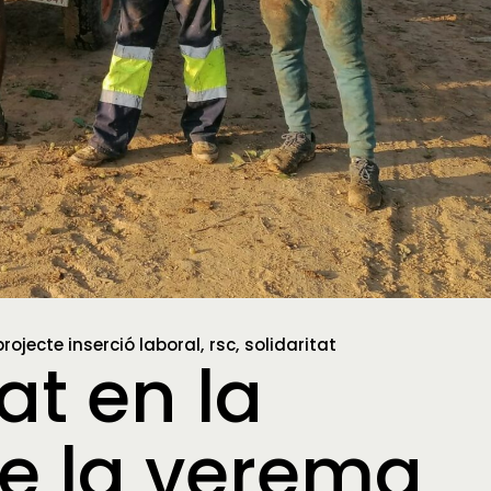
projecte inserció laboral
rsc
solidaritat
at en la
 la verema