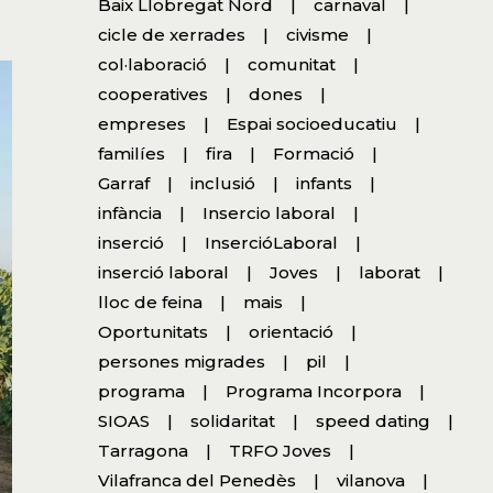
Baix Llobregat Nord
carnaval
cicle de xerrades
civisme
col·laboració
comunitat
cooperatives
dones
empreses
Espai socioeducatiu
familíes
fira
Formació
Garraf
inclusió
infants
infància
Insercio laboral
inserció
InsercióLaboral
inserció laboral
Joves
laborat
lloc de feina
mais
Oportunitats
orientació
persones migrades
pil
programa
Programa Incorpora
SIOAS
solidaritat
speed dating
Tarragona
TRFO Joves
Vilafranca del Penedès
vilanova