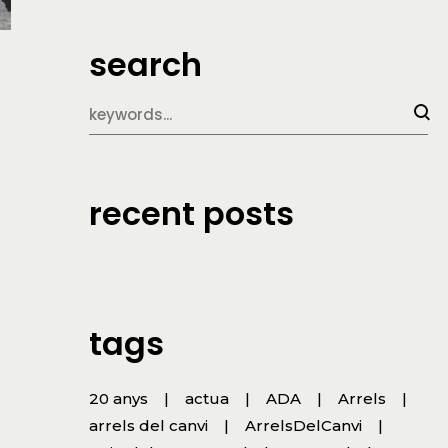
search
recent posts
tags
20 anys
actua
ADA
Arrels
arrels del canvi
ArrelsDelCanvi