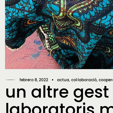
febrero 8, 2022
actua
col·laboració
cooper
un altre gest
laboratoris 