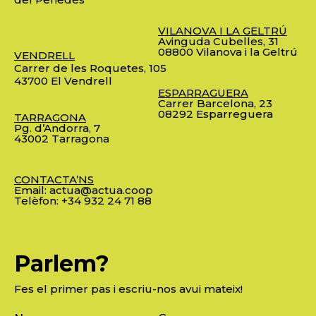
VILANOVA I LA GELTRÚ
Avinguda Cubelles, 31
08800 Vilanova i la Geltrú
VENDRELL
Carrer de les Roquetes, 105
43700 El Vendrell
ESPARRAGUERA
Carrer Barcelona, 23
08292 Esparreguera
TARRAGONA
Pg. d’Andorra, 7
43002 Tarragona
CONTACTA’NS
Email:
actua@actua.coop
Telèfon:
+34 932 24 71 88
Parlem?
Fes el primer pas i escriu-nos avui mateix!