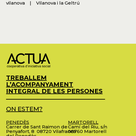
vilanova
Vilanova i la Geltrú
TREBALLEM
L’ACOMPANYAMENT
INTEGRAL DE LES PERSONES
ON ESTEM?
PENEDÈS
MARTORELL
Carrer de Sant Raimon de
Camí del Riu, s/n
Penyafort, 8
08720 Vilafranca
08760 Martorell
del Penedès