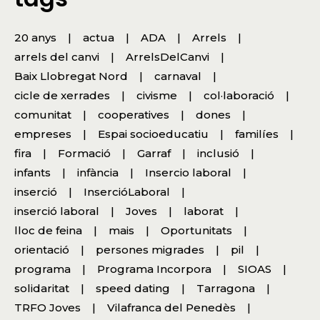
20 anys
actua
ADA
Arrels
arrels del canvi
ArrelsDelCanvi
Baix Llobregat Nord
carnaval
cicle de xerrades
civisme
col·laboració
comunitat
cooperatives
dones
empreses
Espai socioeducatiu
familíes
fira
Formació
Garraf
inclusió
infants
infància
Insercio laboral
inserció
InsercióLaboral
inserció laboral
Joves
laborat
lloc de feina
mais
Oportunitats
orientació
persones migrades
pil
programa
Programa Incorpora
SIOAS
solidaritat
speed dating
Tarragona
TRFO Joves
Vilafranca del Penedès