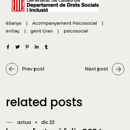
65anys
Acompanyament Psicosocial
enllaç
gent Gran
psicosocial
Prev post
Next post
related posts
actua
dic 23