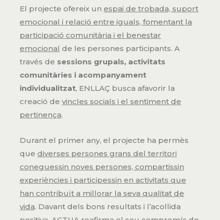
El projecte ofereix un
espai de trobada, suport
emocional i relació entre iguals, fomentant la
participació comunitària i el benestar
emocional
de les persones participants. A
través de
sessions grupals, activitats
comunitàries i acompanyament
individualitzat
, ENLLAÇ busca afavorir la
creació de
vincles socials i el sentiment de
pertinença
.
Durant el primer any, el projecte ha permès
que
diverses persones grans del territori
coneguessin noves persones, compartissin
experiències i participessin en activitats que
han contribuït a millorar la seva qualitat de
vida
. Davant dels bons resultats i l’acollida
positiva, ACTUA reafirma el seu compromís de