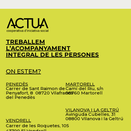
TREBALLEM
L’ACOMPANYAMENT
INTEGRAL DE LES PERSONES
ON ESTEM?
PENEDÈS
MARTORELL
Carrer de Sant Raimon de
Camí del Riu, s/n
Penyafort, 8
08720 Vilafranca
08760 Martorell
del Penedès
VILANOVA I LA GELTRÚ
Avinguda Cubelles, 31
08800 Vilanova i la Geltrú
VENDRELL
Carrer de les Roquetes, 105
43700 El Vendrell