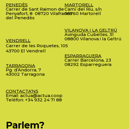
PENEDÈS
MARTORELL
Carrer de Sant Raimon de
Camí del Riu, s/n
Penyafort, 8
08720 Vilafranca
08760 Martorell
del Penedès
VILANOVA I LA GELTRÚ
Avinguda Cubelles, 31
08800 Vilanova i la Geltrú
VENDRELL
Carrer de les Roquetes, 105
43700 El Vendrell
ESPARRAGUERA
Carrer Barcelona, 23
08292 Esparreguera
TARRAGONA
Pg. d’Andorra, 7
43002 Tarragona
CONTACTA’NS
Email:
actua@actua.coop
Telèfon:
+34 932 24 71 88
Parlem?