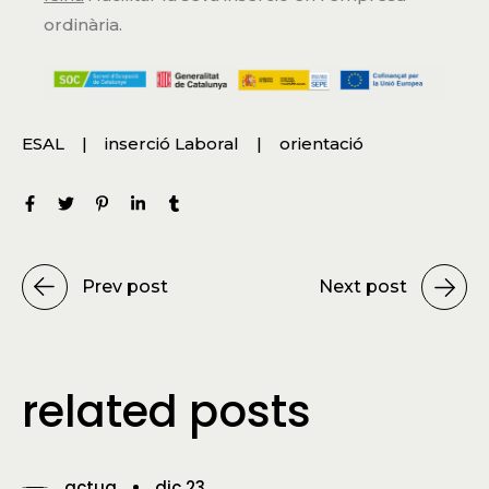
ordinària.
ESAL
inserció Laboral
orientació
Prev post
Next post
related posts
actua
dic 23