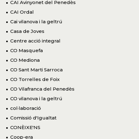
CAI Avinyonet del Penedès
CAI Ordal
Cai vilanova i la geltrú
Casa de Joves
Centre acció integral
CO Masquefa
CO Mediona
CO Sant Marti Sarroca
CO Torrelles de Foix
CO Vilafranca del Penedès
CO vilanova i la geltrú
col·laboració
Comissió d'Igualtat
CONÈIXE'NS
Coop-era