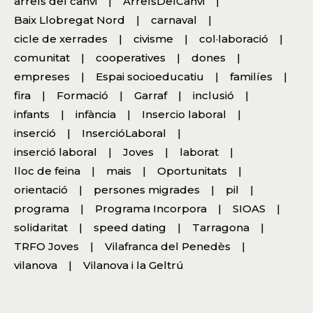
arrels del canvi
ArrelsDelCanvi
Baix Llobregat Nord
carnaval
cicle de xerrades
civisme
col·laboració
comunitat
cooperatives
dones
empreses
Espai socioeducatiu
familíes
fira
Formació
Garraf
inclusió
infants
infància
Insercio laboral
inserció
InsercióLaboral
inserció laboral
Joves
laborat
lloc de feina
mais
Oportunitats
orientació
persones migrades
pil
programa
Programa Incorpora
SIOAS
solidaritat
speed dating
Tarragona
TRFO Joves
Vilafranca del Penedès
vilanova
Vilanova i la Geltrú