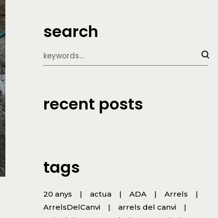
search
recent posts
tags
20 anys
actua
ADA
Arrels
ArrelsDelCanvi
arrels del canvi