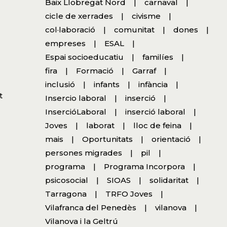
a
Baix Llobregat Nord
carnaval
cicle de xerrades
civisme
col·laboració
comunitat
dones
empreses
ESAL
Espai socioeducatiu
familíes
fira
Formació
Garraf
inclusió
infants
infància
t
Insercio laboral
inserció
InsercióLaboral
inserció laboral
Joves
laborat
lloc de feina
mais
Oportunitats
orientació
persones migrades
pil
programa
Programa Incorpora
psicosocial
SIOAS
solidaritat
Tarragona
TRFO Joves
Vilafranca del Penedès
vilanova
Vilanova i la Geltrú