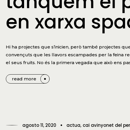
tanquem el p
en xarxa spa
Hi ha projectes que s’inicien, però també projectes qu
convençuts que les llavors escampades per la feina r
el seus fruits. No és la primera vegada que això ens pas
read more
agosto 11, 2020
actua
cai avinyonet del p