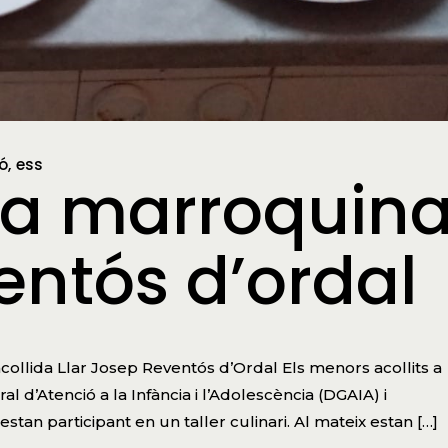
ió
ess
ina marroquin
ventós d’ordal
collida Llar Josep Reventós d’Ordal Els menors acollits a
 d’Atenció a la Infància i l’Adolescència (DGAIA) i
estan participant en un taller culinari. Al mateix estan […]