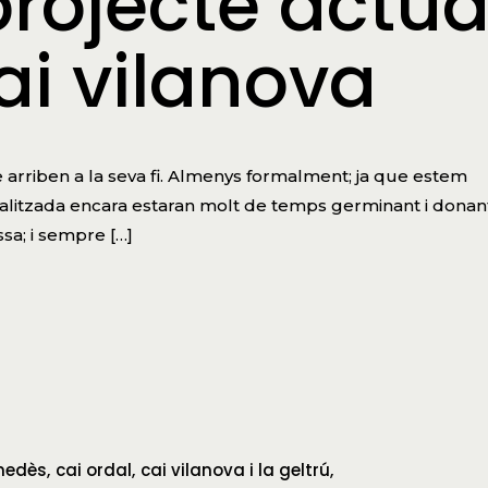
rojecte actu
ai vilanova
e arriben a la seva fi. Almenys formalment; ja que estem
ealitzada encara estaran molt de temps germinant i donan
sa; i sempre […]
enedès
cai ordal
cai vilanova i la geltrú