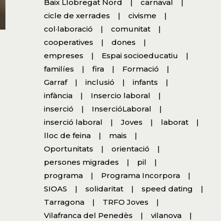
Baix Llobregat Nord
carnaval
cicle de xerrades
civisme
col·laboració
comunitat
cooperatives
dones
empreses
Espai socioeducatiu
familíes
fira
Formació
Garraf
inclusió
infants
infància
Insercio laboral
inserció
InsercióLaboral
inserció laboral
Joves
laborat
lloc de feina
mais
Oportunitats
orientació
persones migrades
pil
programa
Programa Incorpora
SIOAS
solidaritat
speed dating
Tarragona
TRFO Joves
Vilafranca del Penedès
vilanova