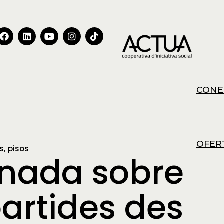
CONE
OFER
s
pisos
rnada sobre
artides des