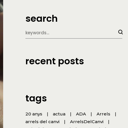
search
recent posts
tags
20 anys
actua
ADA
Arrels
arrels del canvi
ArrelsDelCanvi