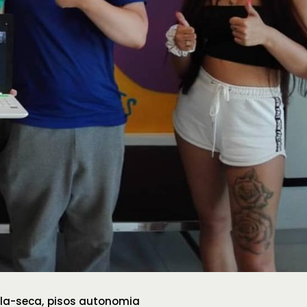
ila-seca
pisos autonomia