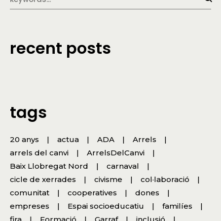
recent posts
tags
20 anys
actua
ADA
Arrels
arrels del canvi
ArrelsDelCanvi
Baix Llobregat Nord
carnaval
cicle de xerrades
civisme
col·laboració
comunitat
cooperatives
dones
empreses
Espai socioeducatiu
familíes
fira
Formació
Garraf
inclusió