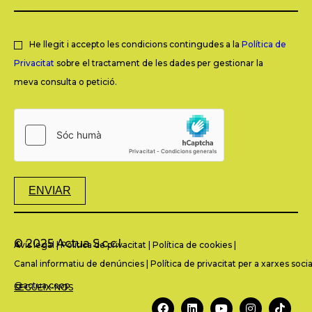
He llegit i accepto les condicions contingudes a la
Política de
Privacitat
sobre el tractament de les dades per gestionar la
meva consulta o petició.
ENVIAR
© 2025 Actua S.c.c.l.
Avís legal
|
Política de privacitat
|
Política de cookies
|
Canal informatiu de denúncies
|
Política de privacitat per a xarxes socia
@actua.coop
SEGUEIX-NOS