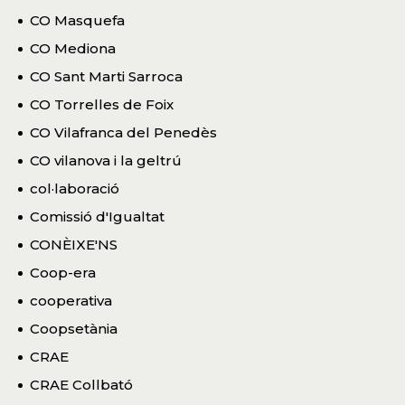
CO Masquefa
CO Mediona
CO Sant Marti Sarroca
CO Torrelles de Foix
CO Vilafranca del Penedès
CO vilanova i la geltrú
col·laboració
Comissió d'Igualtat
CONÈIXE'NS
Coop-era
cooperativa
Coopsetània
CRAE
CRAE Collbató