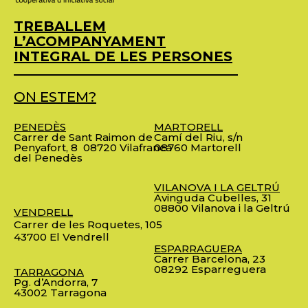
TREBALLEM
L’ACOMPANYAMENT
INTEGRAL DE LES PERSONES
ON ESTEM?
PENEDÈS
MARTORELL
Carrer de Sant Raimon de
Camí del Riu, s/n
Penyafort, 8
08720 Vilafranca
08760 Martorell
del Penedès
VILANOVA I LA GELTRÚ
Avinguda Cubelles, 31
08800 Vilanova i la Geltrú
VENDRELL
Carrer de les Roquetes, 105
43700 El Vendrell
ESPARRAGUERA
Carrer Barcelona, 23
08292 Esparreguera
TARRAGONA
Pg. d’Andorra, 7
43002 Tarragona