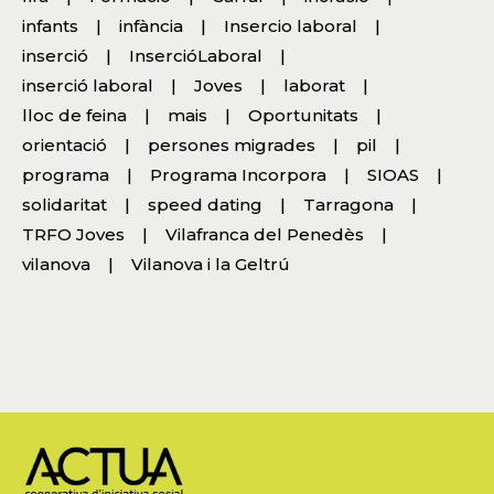
infants
infància
Insercio laboral
inserció
InsercióLaboral
inserció laboral
Joves
laborat
lloc de feina
mais
Oportunitats
orientació
persones migrades
pil
programa
Programa Incorpora
SIOAS
solidaritat
speed dating
Tarragona
TRFO Joves
Vilafranca del Penedès
vilanova
Vilanova i la Geltrú