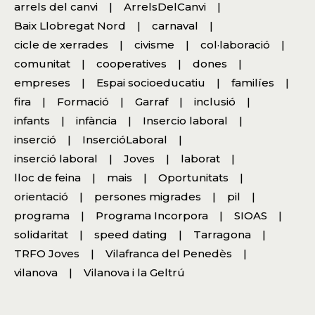
arrels del canvi
ArrelsDelCanvi
Baix Llobregat Nord
carnaval
cicle de xerrades
civisme
col·laboració
comunitat
cooperatives
dones
empreses
Espai socioeducatiu
familíes
fira
Formació
Garraf
inclusió
infants
infància
Insercio laboral
inserció
InsercióLaboral
inserció laboral
Joves
laborat
lloc de feina
mais
Oportunitats
orientació
persones migrades
pil
programa
Programa Incorpora
SIOAS
solidaritat
speed dating
Tarragona
TRFO Joves
Vilafranca del Penedès
vilanova
Vilanova i la Geltrú