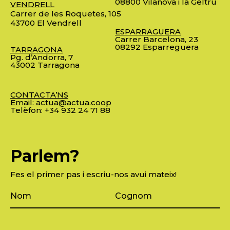
08800 Vilanova i la Geltrú
VENDRELL
Carrer de les Roquetes, 105
43700 El Vendrell
ESPARRAGUERA
Carrer Barcelona, 23
08292 Esparreguera
TARRAGONA
Pg. d’Andorra, 7
43002 Tarragona
CONTACTA’NS
Email:
actua@actua.coop
Telèfon:
+34 932 24 71 88
Parlem?
Fes el primer pas i escriu-nos avui mateix!