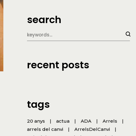
search
recent posts
tags
20 anys
actua
ADA
Arrels
arrels del canvi
ArrelsDelCanvi