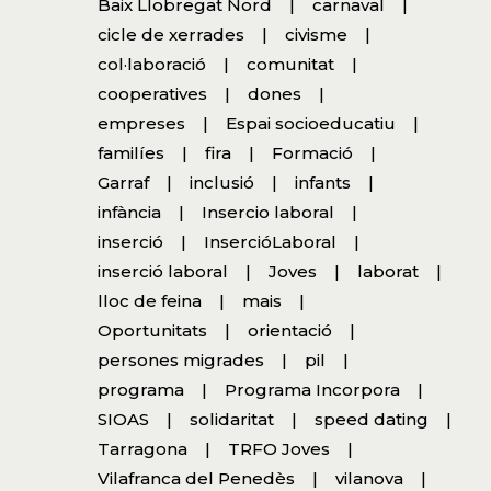
Baix Llobregat Nord
carnaval
cicle de xerrades
civisme
col·laboració
comunitat
cooperatives
dones
empreses
Espai socioeducatiu
familíes
fira
Formació
Garraf
inclusió
infants
infància
Insercio laboral
inserció
InsercióLaboral
inserció laboral
Joves
laborat
lloc de feina
mais
Oportunitats
orientació
persones migrades
pil
programa
Programa Incorpora
SIOAS
solidaritat
speed dating
Tarragona
TRFO Joves
Vilafranca del Penedès
vilanova