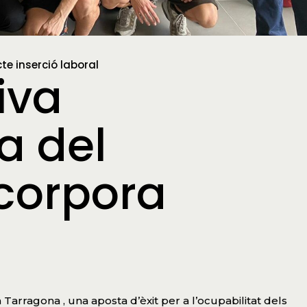
cte inserció laboral
iva
a del
corpora
arragona , una aposta d’èxit per a l’ocupabilitat dels