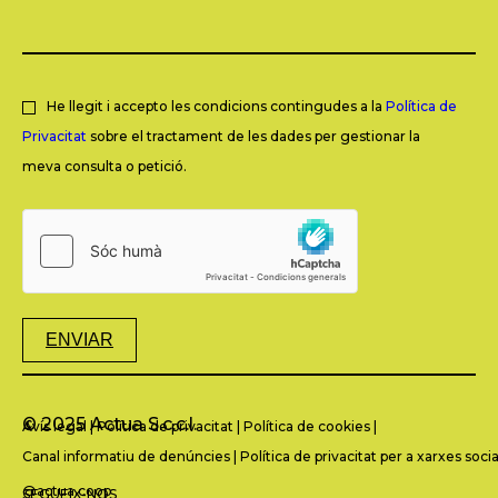
He llegit i accepto les condicions contingudes a la
Política de
Privacitat
sobre el tractament de les dades per gestionar la
meva consulta o petició.
ENVIAR
© 2025 Actua S.c.c.l.
Avís legal
|
Política de privacitat
|
Política de cookies
|
Canal informatiu de denúncies
|
Política de privacitat per a xarxes socia
@actua.coop
SEGUEIX-NOS