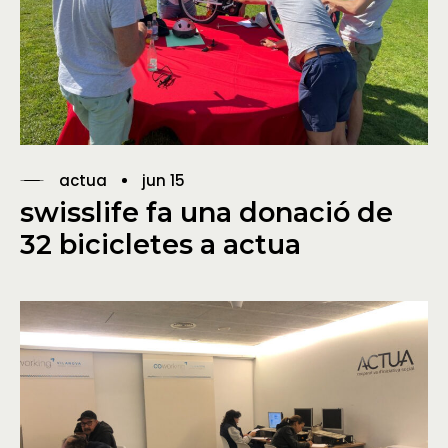
actua
jun 15
swisslife fa una donació de
32 bicicletes a actua