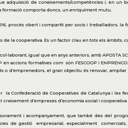
ue adquisició de coneixements/competències i, en un be
La formació comporta doncs, un enriquiment mutu.
16, procés obert i compartit per socis i treballadors, la f
 de la cooperativa. Es un factor clau en tots els àmbits, c
ol·laborant, igual que en anys anteriors, amb APOSTA SCC
P en accions formatives com són FESCOOP I EMPRENCO. En
ats o d’emprenedors, el gran objectiu és renovar, ampliar 
er la Confederació de Cooperatives de Catalunya i les fe
 i el creixement d’empreses d’economia social i cooperativa d
’assessorament i acompanyament, que també des del prog
cies de gestió empresarial, especialment comercials, 