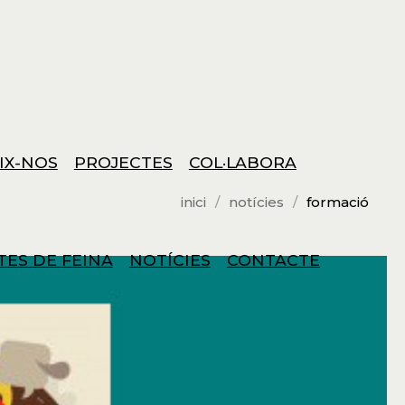
IX-NOS
PROJECTES
COL·LABORA
inici
notícies
formació
TES DE FEINA
NOTÍCIES
CONTACTE