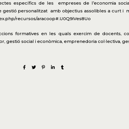
spectes específics de les empreses de l’economia socia
 gestió personalitzat amb objectius assolibles a curt i
ndex.php/recursos/aracoop#.U0Q9iVes8Uo
ccions formatives en les quals exercim de docents, com
or, gestió social i econòmica, emprenedoria col·lectiva, ges