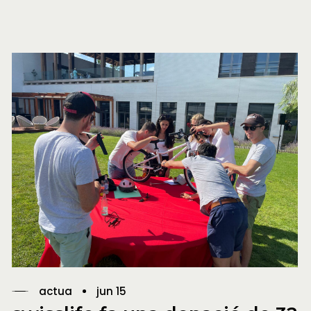
actua
jun 15