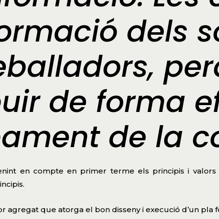
 formació dels s
reballadors, p
uir de forma e
ament de la co
tenint en compte en primer terme els principis i valors
ncipis.
lor agregat que atorga el bon disseny i execució d’un pla f