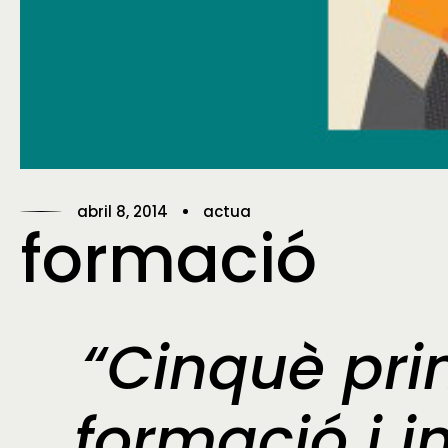
abril 8, 2014
actua
formació
“Cinquè prin
formació i i