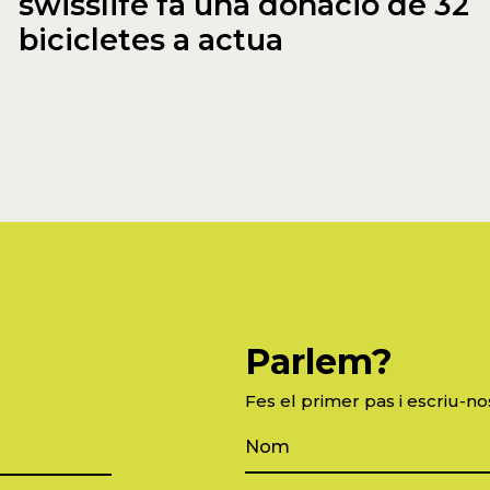
swisslife fa una donació de 32
bicicletes a actua
Parlem?
Fes el primer pas i escriu-no