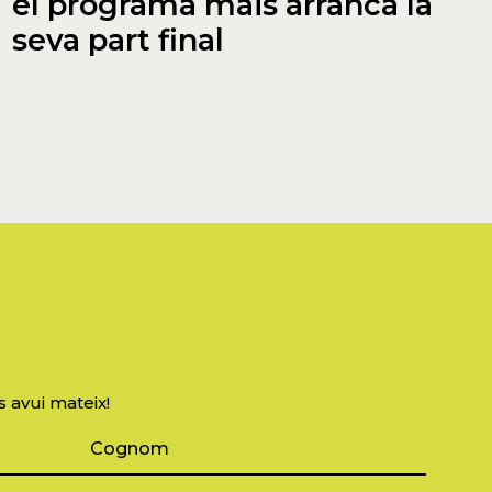
el programa mais arranca la
seva part final
s avui mateix!