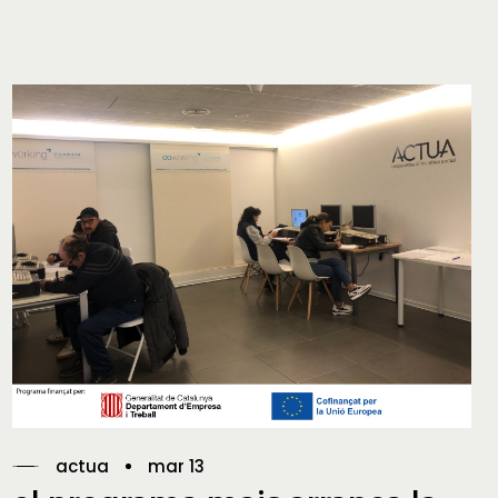
actua
mar 13