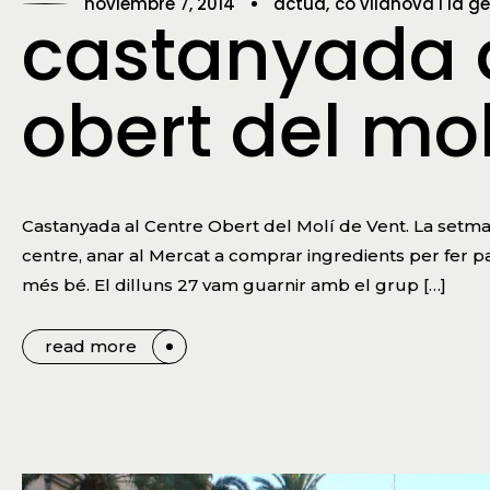
noviembre 7, 2014
actua
co vilanova i la ge
castanyada a
obert del mol
Castanyada al Centre Obert del Molí de Vent. La setma
centre, anar al Mercat a comprar ingredients per fer pa
més bé. El dilluns 27 vam guarnir amb el grup […]
read more