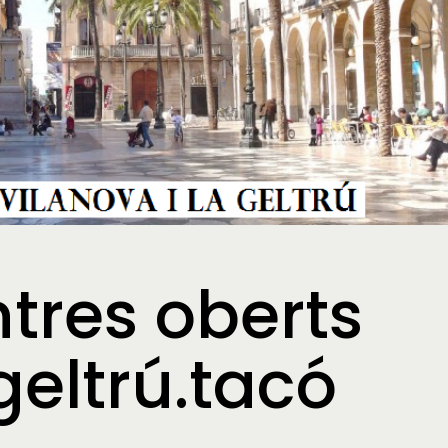
ntres oberts
 geltrú.tacó