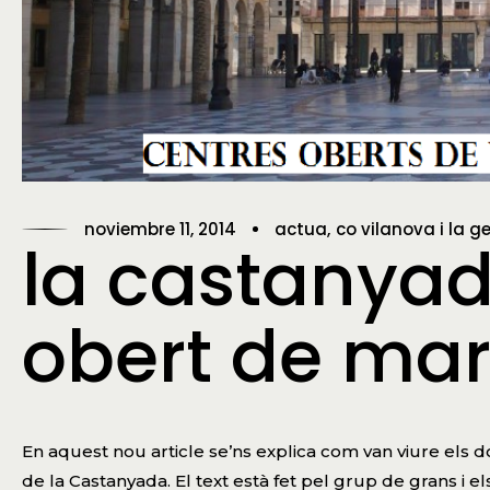
noviembre 11, 2014
actua
co vilanova i la ge
la castanyad
obert de ma
En aquest nou article se’ns explica com van viure els do
de la Castanyada. El text està fet pel grup de grans i e