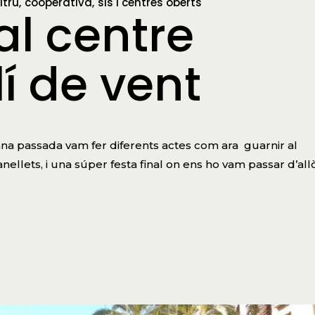
ltrú
cooperativa
sis i centres oberts
l centre
í de vent
na passada vam fer diferents actes com ara guarnir al
nellets, i una súper festa final on ens ho vam passar d’all