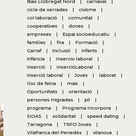
Baix Llobregat Nord
carnaval
cicle de xerrades
civisme
col·laboració
comunitat
cooperatives
dones
empreses
Espai socioeducatiu
familíes
fira
Formació
Garraf
inclusió
infants
infància
Insercio laboral
inserció
InsercióLaboral
inserció laboral
Joves
laborat
lloc de feina
mais
Oportunitats
orientació
persones migrades
pil
programa
Programa Incorpora
SIOAS
solidaritat
speed dating
Tarragona
TRFO Joves
Vilafranca del Penedès
vilanova