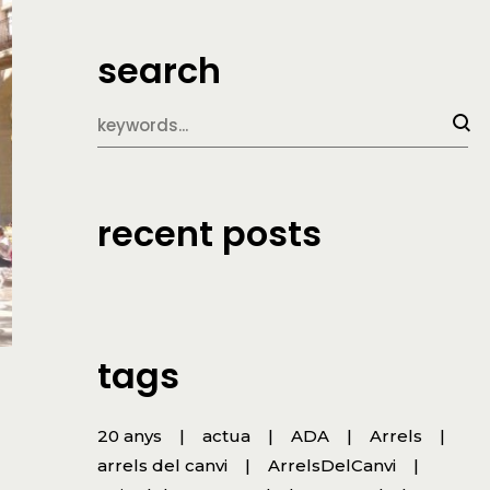
search
recent posts
tags
20 anys
actua
ADA
Arrels
arrels del canvi
ArrelsDelCanvi