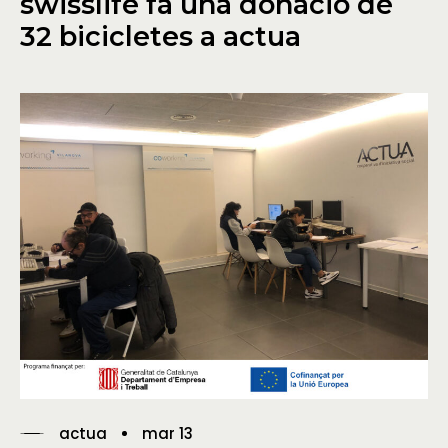
swisslife fa una donació de
32 bicicletes a actua
actua
mar 13