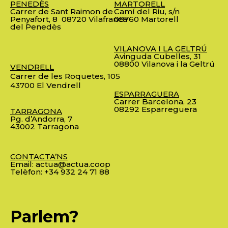
PENEDÈS
MARTORELL
Carrer de Sant Raimon de
Camí del Riu, s/n
Penyafort, 8
08720 Vilafranca
08760 Martorell
del Penedès
VILANOVA I LA GELTRÚ
Avinguda Cubelles, 31
08800 Vilanova i la Geltrú
VENDRELL
Carrer de les Roquetes, 105
43700 El Vendrell
ESPARRAGUERA
Carrer Barcelona, 23
08292 Esparreguera
TARRAGONA
Pg. d’Andorra, 7
43002 Tarragona
CONTACTA’NS
Email:
actua@actua.coop
Telèfon:
+34 932 24 71 88
Parlem?