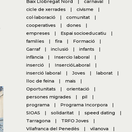
Baix Llobregat Nord
carnaval
cicle de xerrades
civisme
col·laboració
comunitat
cooperatives
dones
a
empreses
Espai socioeducatiu
familíes
fira
Formació
Garraf
inclusió
infants
infància
Insercio laboral
inserció
InsercióLaboral
inserció laboral
Joves
laborat
lloc de feina
mais
Oportunitats
orientació
persones migrades
pil
programa
Programa Incorpora
SIOAS
solidaritat
speed dating
Tarragona
TRFO Joves
Vilafranca del Penedès
vilanova