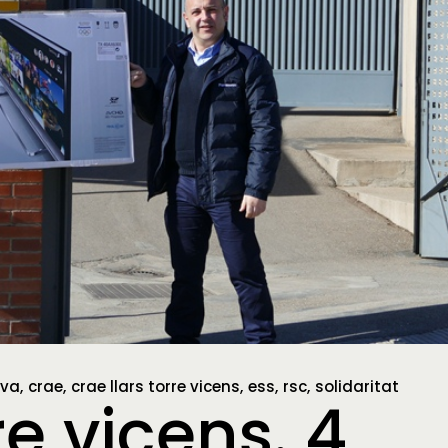
iva
crae
crae llars torre vicens
ess
rsc
solidaritat
re vicens. 4