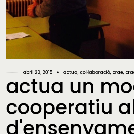
abril 20, 2015
actua
col·laboració
crae
cra
actua un mo
cooperatiu a
d'ensenyam