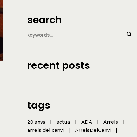
search
recent posts
tags
20 anys
actua
ADA
Arrels
arrels del canvi
ArrelsDelCanvi