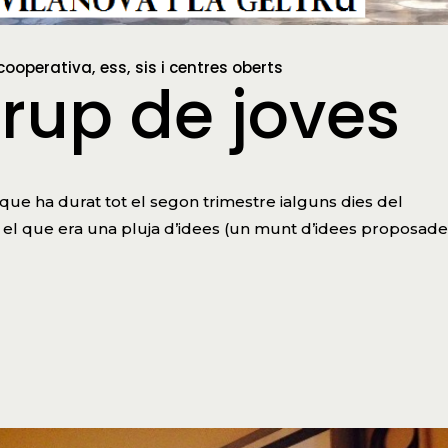
cooperativa
ess
sis i centres oberts
 grup de joves
que ha durat tot el segon trimestre ialguns dies del
ar el que era una pluja d’idees (un munt d’idees proposad