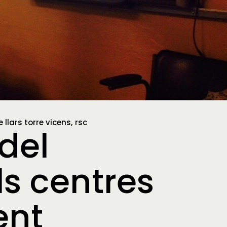
e llars torre vicens
rsc
del
ls centres
ent