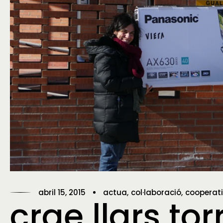
abril 15, 2015
actua
col·laboració
cooperat
crae llars tor