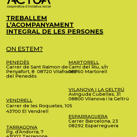
TREBALLEM
L’ACOMPANYAMENT
INTEGRAL DE LES PERSONES
ON ESTEM?
PENEDÈS
MARTORELL
Carrer de Sant Raimon de
Camí del Riu, s/n
Penyafort, 8
08720 Vilafranca
08760 Martorell
del Penedès
VILANOVA I LA GELTRÚ
Avinguda Cubelles, 31
08800 Vilanova i la Geltrú
VENDRELL
Carrer de les Roquetes, 105
43700 El Vendrell
ESPARRAGUERA
Carrer Barcelona, 23
08292 Esparreguera
TARRAGONA
Pg. d’Andorra, 7
43002 Tarragona