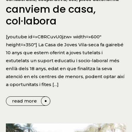
canviem de casa,
col·labora
[youtube id=»C8RCuvU0jzw» width=»600″
height=»350″] La Casa de Joves Vila-seca fa gairebé
10 anys que estem oferint a joves tutelats i
extutelats un suport educatiu i socio-laboral més
enllà dels 18 anys, edat en que finalitza la seva
atenció en els centres de menors, podent optar així
a oportunitats i fites […]
read more