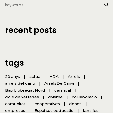
recent posts
tags
20 anys
actua
ADA
Arrels
arrels del canvi
ArrelsDelCanvi
Baix Llobregat Nord
carnaval
cicle de xerrades
civisme
col·laboració
comunitat
cooperatives
dones
empreses
Espai socioeducatiu
familíes