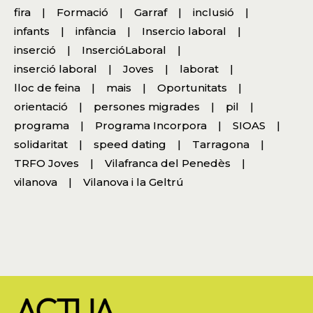
fira
Formació
Garraf
inclusió
infants
infància
Insercio laboral
inserció
InsercióLaboral
inserció laboral
Joves
laborat
lloc de feina
mais
Oportunitats
orientació
persones migrades
pil
programa
Programa Incorpora
SIOAS
solidaritat
speed dating
Tarragona
TRFO Joves
Vilafranca del Penedès
vilanova
Vilanova i la Geltrú