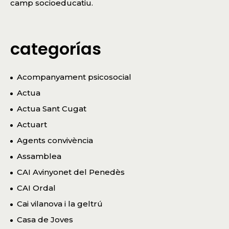
camp socioeducatiu.
categorías
Acompanyament psicosocial
Actua
Actua Sant Cugat
Actuart
Agents convivència
Assamblea
CAI Avinyonet del Penedès
CAI Ordal
Cai vilanova i la geltrú
Casa de Joves