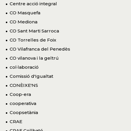
Centre acció integral
CO Masquefa
CO Mediona
CO Sant Marti Sarroca
CO Torrelles de Foix
CO Vilafranca del Penedès
CO vilanova i la geltrú
col·laboració
Comissió d'Igualtat
CONÈIXE'NS
Coop-era
cooperativa
Coopsetània
CRAE
CRAE Collbató