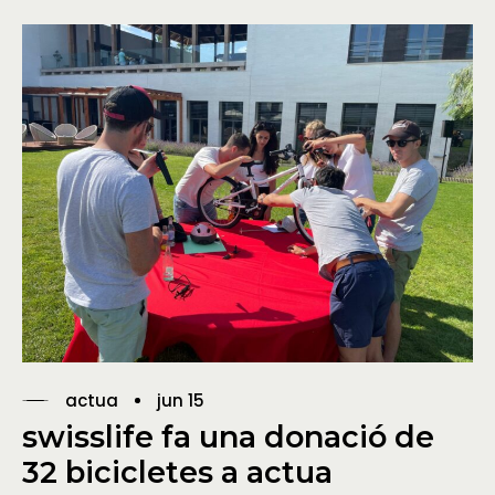
actua
jun 15
swisslife fa una donació de
32 bicicletes a actua