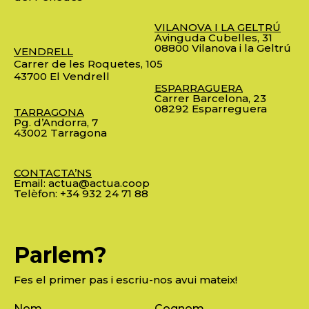
VILANOVA I LA GELTRÚ
Avinguda Cubelles, 31
08800 Vilanova i la Geltrú
VENDRELL
Carrer de les Roquetes, 105
43700 El Vendrell
ESPARRAGUERA
Carrer Barcelona, 23
08292 Esparreguera
TARRAGONA
Pg. d’Andorra, 7
43002 Tarragona
CONTACTA’NS
Email:
actua@actua.coop
Telèfon:
+34 932 24 71 88
Parlem?
Fes el primer pas i escriu-nos avui mateix!