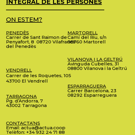
INTEGRAL DE LES PERSONES
ON ESTEM?
PENEDÈS
MARTORELL
Carrer de Sant Raimon de
Camí del Riu, s/n
Penyafort, 8
08720 Vilafranca
08760 Martorell
del Penedès
VILANOVA I LA GELTRÚ
Avinguda Cubelles, 31
08800 Vilanova i la Geltrú
VENDRELL
Carrer de les Roquetes, 105
43700 El Vendrell
ESPARRAGUERA
Carrer Barcelona, 23
08292 Esparreguera
TARRAGONA
Pg. d’Andorra, 7
43002 Tarragona
CONTACTA’NS
Email:
actua@actua.coop
Telèfon:
+34 932 24 71 88