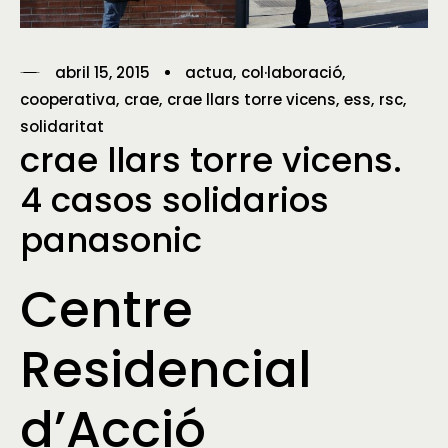
abril 15, 2015
actua
col·laboració
cooperativa
crae
crae llars torre vicens
ess
rsc
solidaritat
crae llars torre vicens.
4 casos solidarios
panasonic
Centre
Residencial
d’Acció