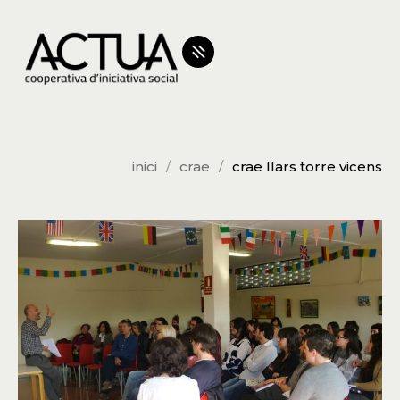
inici
crae
crae llars torre vicens