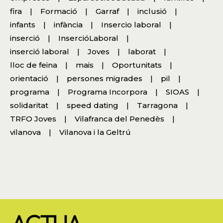
fira
Formació
Garraf
inclusió
infants
infància
Insercio laboral
inserció
InsercióLaboral
inserció laboral
Joves
laborat
lloc de feina
mais
Oportunitats
orientació
persones migrades
pil
programa
Programa Incorpora
SIOAS
solidaritat
speed dating
Tarragona
TRFO Joves
Vilafranca del Penedès
vilanova
Vilanova i la Geltrú