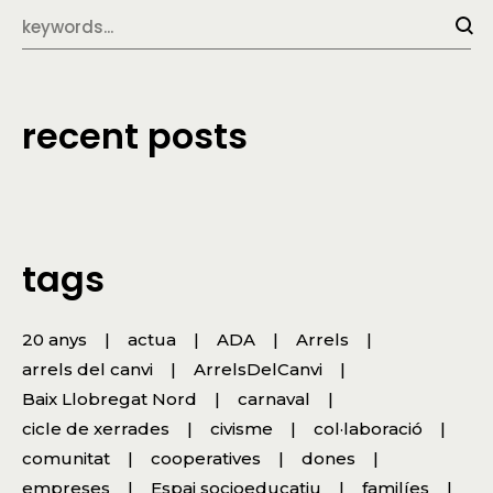
recent posts
tags
20 anys
actua
ADA
Arrels
arrels del canvi
ArrelsDelCanvi
Baix Llobregat Nord
carnaval
cicle de xerrades
civisme
col·laboració
comunitat
cooperatives
dones
empreses
Espai socioeducatiu
familíes