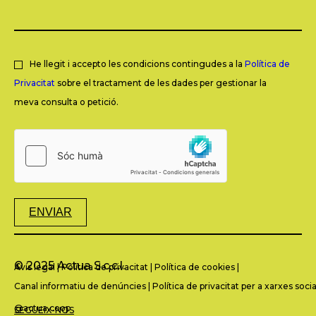
He llegit i accepto les condicions contingudes a la
Política de
Privacitat
sobre el tractament de les dades per gestionar la
meva consulta o petició.
ENVIAR
© 2025 Actua S.c.c.l.
Avís legal
|
Política de privacitat
|
Política de cookies
|
Canal informatiu de denúncies
|
Política de privacitat per a xarxes socia
@actua.coop
SEGUEIX-NOS