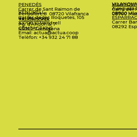
VILANOVA
PENEDÈS
MARTORE
Avinguda C
Carrer de Sant Raimon de
Camí del R
VENDRELL
08800 Vila
Penyafort, 8
08720 Vilafranca
08760 Mar
Carrer de les Roquetes, 105
ESPARRA
del Penedès
TARRAGONA
Carrer Bar
43700 El Vendrell
Pg. d’Andorra, 7
08292 Esp
CONTACTA’NS
43002 Tarragona
Email:
actua@actua.coop
Telèfon:
+34 932 24 71 88