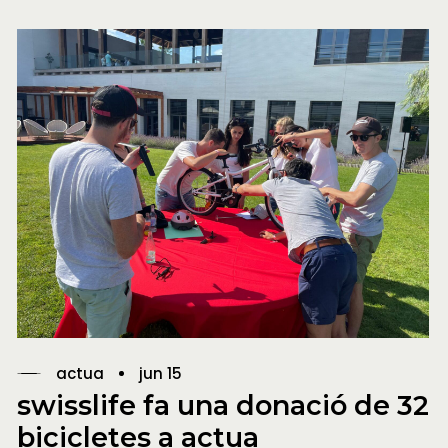
actua
jun 15
swisslife fa una donació de 32
bicicletes a actua