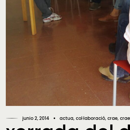
junio 2, 2014
actua
col·laboració
crae
crae