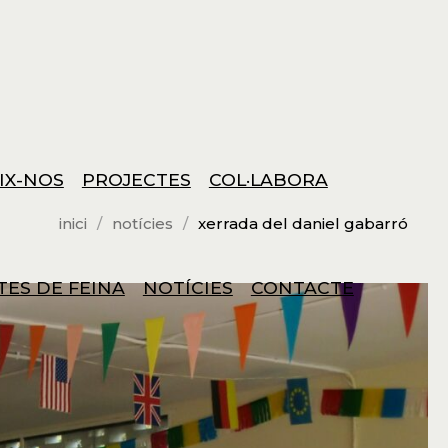
IX-NOS
PROJECTES
COL·LABORA
inici
notícies
xerrada del daniel gabarró
TES DE FEINA
NOTÍCIES
CONTACTE