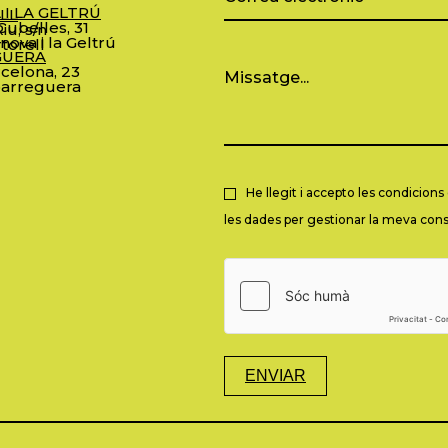
 I LA GELTRÚ
LL
ubelles, 31
iu, s/n
nova i la Geltrú
torell
GUERA
celona, 23
arreguera
He llegit i accepto les condicion
les dades per gestionar la meva consu
ENVIAR