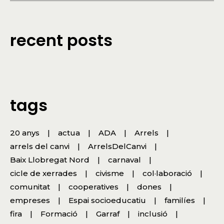
recent posts
tags
20 anys
actua
ADA
Arrels
arrels del canvi
ArrelsDelCanvi
Baix Llobregat Nord
carnaval
cicle de xerrades
civisme
col·laboració
comunitat
cooperatives
dones
empreses
Espai socioeducatiu
familíes
fira
Formació
Garraf
inclusió