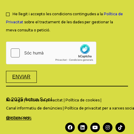
He llegit i accepto les condicions contingudes a la
Política de
Privacitat
sobre el tractament de les dades per gestionar la
meva consulta o petició.
ENVIAR
© 2025 Actua S.c.c.l.
Avís legal
|
Política de privacitat
|
Política de cookies
|
Canal informatiu de denúncies
|
Política de privacitat per a xarxes socia
@actua.coop
SEGUEIX-NOS