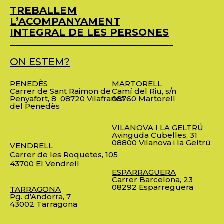
TREBALLEM
L’ACOMPANYAMENT
INTEGRAL DE LES PERSONES
ON ESTEM?
PENEDÈS
MARTORELL
Carrer de Sant Raimon de
Camí del Riu, s/n
Penyafort, 8
08720 Vilafranca
08760 Martorell
del Penedès
VILANOVA I LA GELTRÚ
Avinguda Cubelles, 31
08800 Vilanova i la Geltrú
VENDRELL
Carrer de les Roquetes, 105
43700 El Vendrell
ESPARRAGUERA
Carrer Barcelona, 23
08292 Esparreguera
TARRAGONA
Pg. d’Andorra, 7
43002 Tarragona