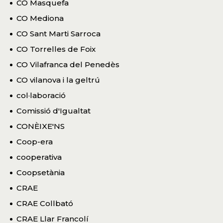
CO Masquefa
CO Mediona
CO Sant Marti Sarroca
CO Torrelles de Foix
CO Vilafranca del Penedès
CO vilanova i la geltrú
col·laboració
Comissió d'Igualtat
CONÈIXE'NS
Coop-era
cooperativa
Coopsetània
CRAE
CRAE Collbató
CRAE Llar Francolí