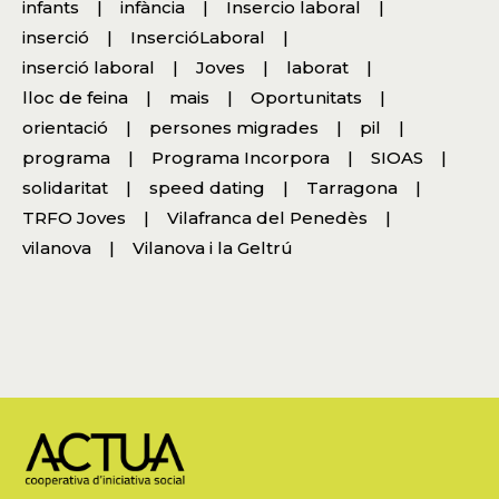
infants
infància
Insercio laboral
inserció
InsercióLaboral
inserció laboral
Joves
laborat
lloc de feina
mais
Oportunitats
orientació
persones migrades
pil
programa
Programa Incorpora
SIOAS
solidaritat
speed dating
Tarragona
TRFO Joves
Vilafranca del Penedès
vilanova
Vilanova i la Geltrú