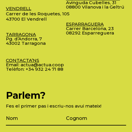
Avinguda Cubelles, 31
08800 Vilanova i la Geltrú
VENDRELL
Carrer de les Roquetes, 105
43700 El Vendrell
ESPARRAGUERA
Carrer Barcelona, 23
08292 Esparreguera
TARRAGONA
Pg. d’Andorra, 7
43002 Tarragona
CONTACTA’NS
Email:
actua@actua.coop
Telèfon:
+34 932 24 71 88
Parlem?
Fes el primer pas i escriu-nos avui mateix!