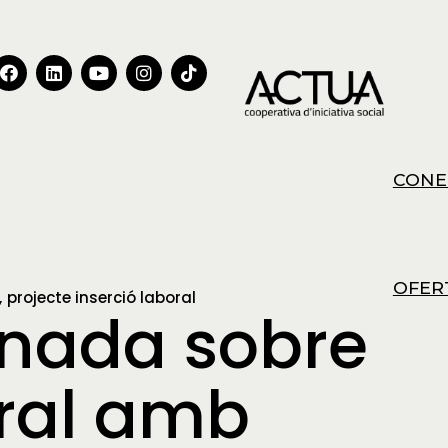
CONE
OFER
projecte inserció laboral
rnada sobre
oral amb