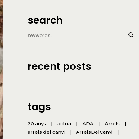
search
recent posts
tags
20 anys
actua
ADA
Arrels
arrels del canvi
ArrelsDelCanvi