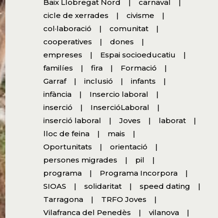
Baix Llobregat Nord
carnaval
cicle de xerrades
civisme
col·laboració
comunitat
cooperatives
dones
empreses
Espai socioeducatiu
familíes
fira
Formació
Garraf
inclusió
infants
infància
Insercio laboral
inserció
InsercióLaboral
inserció laboral
Joves
laborat
lloc de feina
mais
Oportunitats
orientació
persones migrades
pil
programa
Programa Incorpora
SIOAS
solidaritat
speed dating
Tarragona
TRFO Joves
Vilafranca del Penedès
vilanova