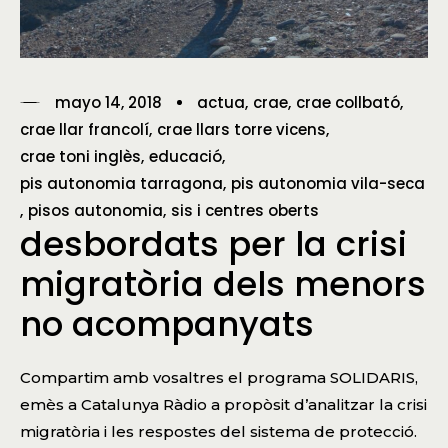
mayo 14, 2018
actua
crae
crae collbató
crae llar francolí
crae llars torre vicens
crae toni inglès
educació
pis autonomia tarragona
pis autonomia vila-seca
pisos autonomia
sis i centres oberts
desbordats per la crisi
migratòria dels menors
no acompanyats
Compartim amb vosaltres el programa SOLIDARIS,
emès a Catalunya Ràdio a propòsit d’analitzar la crisi
migratòria i les respostes del sistema de protecció.