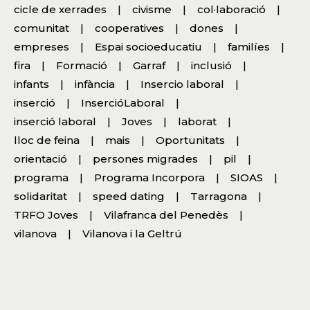
cicle de xerrades
civisme
col·laboració
comunitat
cooperatives
dones
empreses
Espai socioeducatiu
familíes
fira
Formació
Garraf
inclusió
infants
infància
Insercio laboral
inserció
InsercióLaboral
inserció laboral
Joves
laborat
lloc de feina
mais
Oportunitats
orientació
persones migrades
pil
programa
Programa Incorpora
SIOAS
solidaritat
speed dating
Tarragona
TRFO Joves
Vilafranca del Penedès
vilanova
Vilanova i la Geltrú