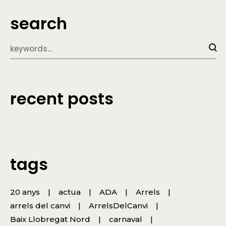
search
recent posts
tags
20 anys
actua
ADA
Arrels
arrels del canvi
ArrelsDelCanvi
Baix Llobregat Nord
carnaval