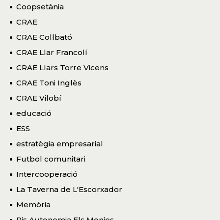
Coopsetània
CRAE
CRAE Collbató
CRAE Llar Francolí
CRAE Llars Torre Vicens
CRAE Toni Inglès
CRAE Vilobí
educació
ESS
estratègia empresarial
Futbol comunitari
Intercooperació
La Taverna de L'Escorxador
Memòria
Pis Autonomia Els Monjos