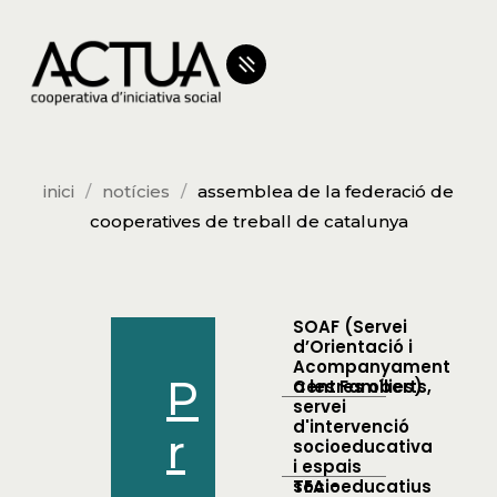
inici
notícies
assemblea de la federació de
cooperatives de treball de catalunya
SOAF (Servei
d’Orientació i
Acompanyament
P
a les Famílies)
Centres oberts,
servei
d'intervenció
r
socioeducativa
i espais
socioeducatius
TEA -