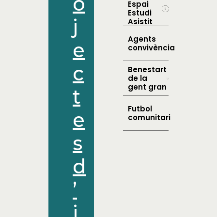
o
Espai
Estudi
j
Asistit
Agents
e
convivència
c
Benestart
de la
gent gran
t
Futbol
e
comunitari
s
d
’
i