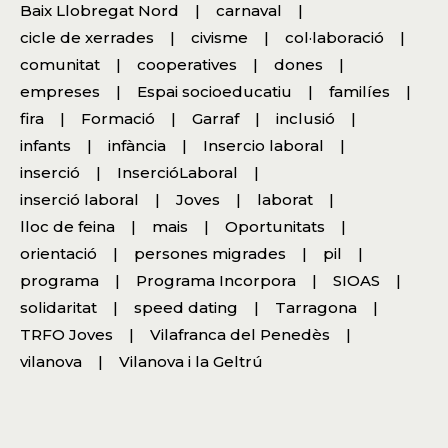
Baix Llobregat Nord
carnaval
cicle de xerrades
civisme
col·laboració
comunitat
cooperatives
dones
empreses
Espai socioeducatiu
familíes
fira
Formació
Garraf
inclusió
infants
infància
Insercio laboral
inserció
InsercióLaboral
inserció laboral
Joves
laborat
lloc de feina
mais
Oportunitats
orientació
persones migrades
pil
programa
Programa Incorpora
SIOAS
solidaritat
speed dating
Tarragona
TRFO Joves
Vilafranca del Penedès
vilanova
Vilanova i la Geltrú