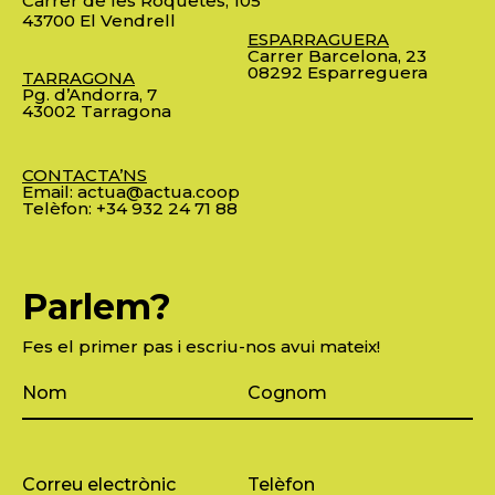
Carrer de les Roquetes, 105
43700 El Vendrell
ESPARRAGUERA
Carrer Barcelona, 23
08292 Esparreguera
TARRAGONA
Pg. d’Andorra, 7
43002 Tarragona
CONTACTA’NS
Email:
actua@actua.coop
Telèfon:
+34 932 24 71 88
Parlem?
Fes el primer pas i escriu-nos avui mateix!