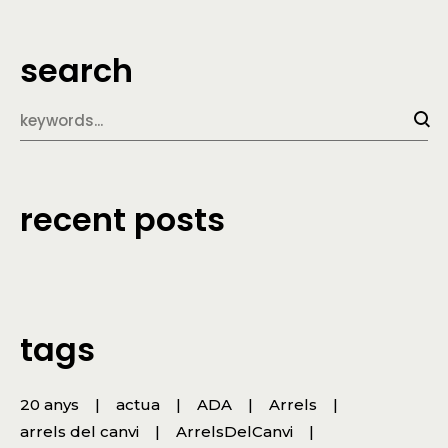
search
recent posts
tags
20 anys
actua
ADA
Arrels
arrels del canvi
ArrelsDelCanvi