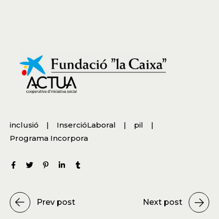
inclusió
InsercióLaboral
pil
Programa Incorpora
Prev post
Next post