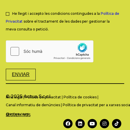
He llegit i accepto les condicions contingudes a la
Política de
Privacitat
sobre el tractament de les dades per gestionar la
meva consulta o petició.
ENVIAR
© 2025 Actua S.c.c.l.
Avís legal
|
Política de privacitat
|
Política de cookies
|
Canal informatiu de denúncies
|
Política de privacitat per a xarxes socia
@actua.coop
SEGUEIX-NOS