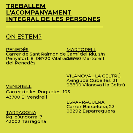
TREBALLEM
L’ACOMPANYAMENT
INTEGRAL DE LES PERSONES
ON ESTEM?
PENEDÈS
MARTORELL
Carrer de Sant Raimon de
Camí del Riu, s/n
Penyafort, 8
08720 Vilafranca
08760 Martorell
del Penedès
VILANOVA I LA GELTRÚ
Avinguda Cubelles, 31
08800 Vilanova i la Geltrú
VENDRELL
Carrer de les Roquetes, 105
43700 El Vendrell
ESPARRAGUERA
Carrer Barcelona, 23
08292 Esparreguera
TARRAGONA
Pg. d’Andorra, 7
43002 Tarragona