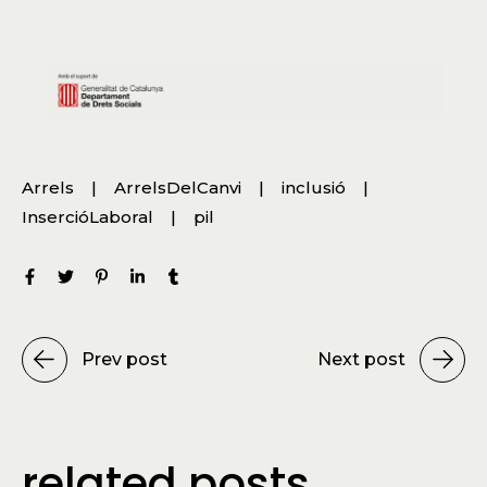
Arrels
ArrelsDelCanvi
inclusió
InsercióLaboral
pil
Prev post
Next post
related posts