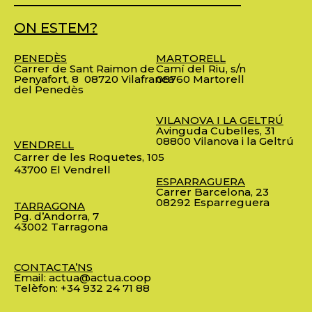
ON ESTEM?
PENEDÈS
MARTORELL
Carrer de Sant Raimon de
Camí del Riu, s/n
Penyafort, 8
08720 Vilafranca
08760 Martorell
del Penedès
VILANOVA I LA GELTRÚ
Avinguda Cubelles, 31
08800 Vilanova i la Geltrú
VENDRELL
Carrer de les Roquetes, 105
43700 El Vendrell
ESPARRAGUERA
Carrer Barcelona, 23
08292 Esparreguera
TARRAGONA
Pg. d’Andorra, 7
43002 Tarragona
CONTACTA’NS
Email:
actua@actua.coop
Telèfon:
+34 932 24 71 88