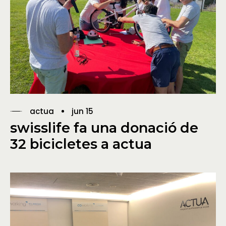
actua
jun 15
swisslife fa una donació de
32 bicicletes a actua