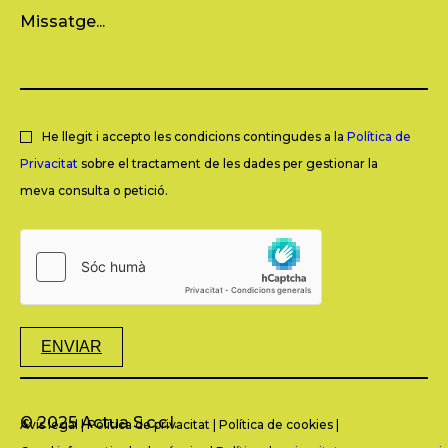
He llegit i accepto les condicions contingudes a la
Política de
Privacitat
sobre el tractament de les dades per gestionar la
meva consulta o petició.
ENVIAR
© 2025 Actua S.c.c.l.
Avís legal
|
Política de privacitat
|
Política de cookies
|