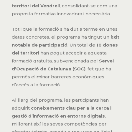
territori del Vendrell
, consolidant-se com una
proposta formativa innovadora i necessària.
Tot i que la formació s’ha dut a terme en unes
dates concretes, el programa ha tingut un
èxit
notable de participació
. Un total de
10 dones
del territori
han pogut accedir a aquesta
formació gratuïta, subvencionada pel
Servei
d’Ocupació de Catalunya (SOC)
, fet que ha
permès eliminar barreres econòmiques
d’accés a la formació.
Al llarg del programa, les participants han
adquirit
coneixements clau per a la cerca i
gestió d’informació en entorns digitals
,
millorant així les seves competències per
afrontar tràmits, accedir a recursos en línia i