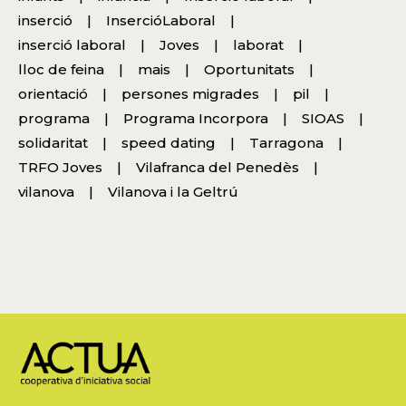
inserció
InsercióLaboral
inserció laboral
Joves
laborat
lloc de feina
mais
Oportunitats
orientació
persones migrades
pil
programa
Programa Incorpora
SIOAS
solidaritat
speed dating
Tarragona
TRFO Joves
Vilafranca del Penedès
vilanova
Vilanova i la Geltrú