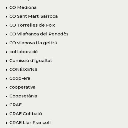
CO Mediona
CO Sant Marti Sarroca
CO Torrelles de Foix
CO Vilafranca del Penedès
CO vilanova i la geltrú
col·laboració
Comissió d'Igualtat
CONÈIXE'NS
Coop-era
cooperativa
Coopsetània
CRAE
CRAE Collbató
CRAE Llar Francolí