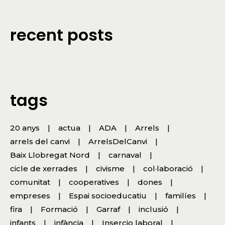
recent posts
tags
20 anys
actua
ADA
Arrels
arrels del canvi
ArrelsDelCanvi
Baix Llobregat Nord
carnaval
cicle de xerrades
civisme
col·laboració
comunitat
cooperatives
dones
empreses
Espai socioeducatiu
familíes
fira
Formació
Garraf
inclusió
infants
infància
Insercio laboral