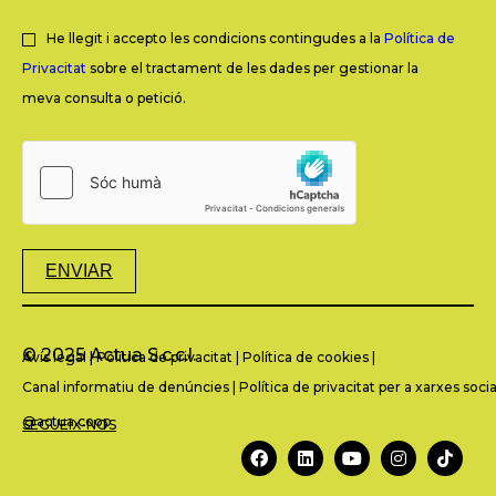
He llegit i accepto les condicions contingudes a la
Política de
Privacitat
sobre el tractament de les dades per gestionar la
meva consulta o petició.
ENVIAR
© 2025 Actua S.c.c.l.
Avís legal
|
Política de privacitat
|
Política de cookies
|
Canal informatiu de denúncies
|
Política de privacitat per a xarxes socia
@actua.coop
SEGUEIX-NOS