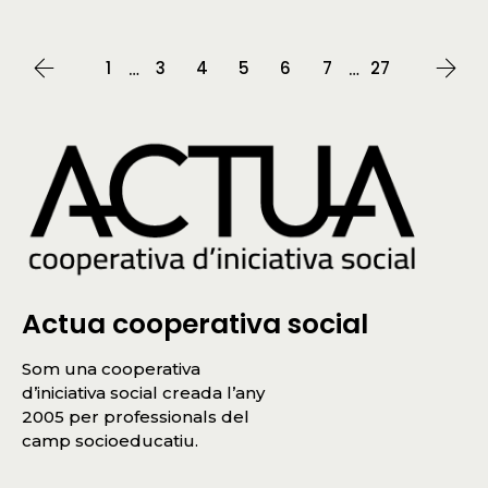
1
3
4
5
6
7
27
…
…
Actua cooperativa social
Som una cooperativa
d’iniciativa social creada l’any
2005 per professionals del
camp socioeducatiu.