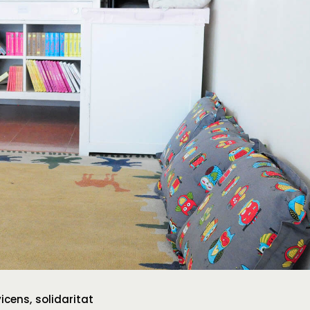
vicens
solidaritat