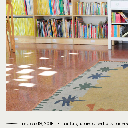
marzo 19, 2019
actua
crae
crae llars torre 