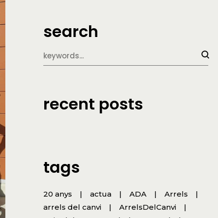
search
recent posts
tags
20 anys
actua
ADA
Arrels
arrels del canvi
ArrelsDelCanvi