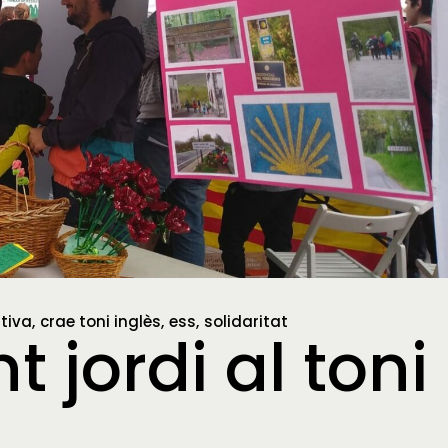
tiva
crae toni inglès
ess
solidaritat
 jordi al toni