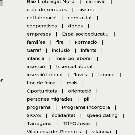
Baix Llobregat Nord
carnaval
cicle de xerrades
civisme
col·laboració
comunitat
cooperatives
dones
empreses
Espai socioeducatiu
familíes
fira
Formació
Garraf
inclusió
infants
infància
Insercio laboral
inserció
InsercióLaboral
inserció laboral
Joves
laborat
er
lloc de feina
mais
Oportunitats
orientació
persones migrades
pil
programa
Programa Incorpora
SIOAS
solidaritat
speed dating
Tarragona
TRFO Joves
Vilafranca del Penedès
vilanova