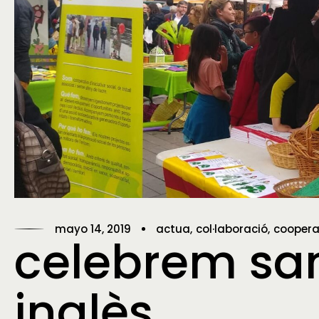
mayo 14, 2019
actua
col·laboració
coopera
celebrem sant
inglès