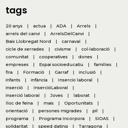
tags
20 anys
actua
ADA
Arrels
arrels del canvi
ArrelsDelCanvi
Baix Llobregat Nord
carnaval
cicle de xerrades
civisme
col·laboració
comunitat
cooperatives
dones
empreses
Espai socioeducatiu
familíes
fira
Formació
Garraf
inclusió
infants
infància
Insercio laboral
inserció
InsercióLaboral
inserció laboral
Joves
laborat
lloc de feina
mais
Oportunitats
orientació
persones migrades
pil
programa
Programa Incorpora
SIOAS
solidaritat
speed dating
Tarragona