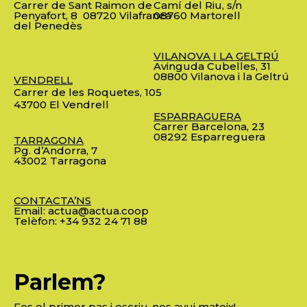
Carrer de Sant Raimon de
Camí del Riu, s/n
Penyafort, 8
08720 Vilafranca
08760 Martorell
del Penedès
VILANOVA I LA GELTRÚ
Avinguda Cubelles, 31
08800 Vilanova i la Geltrú
VENDRELL
Carrer de les Roquetes, 105
43700 El Vendrell
ESPARRAGUERA
Carrer Barcelona, 23
08292 Esparreguera
TARRAGONA
Pg. d’Andorra, 7
43002 Tarragona
CONTACTA’NS
Email:
actua@actua.coop
Telèfon:
+34 932 24 71 88
Parlem?
Fes el primer pas i escriu-nos avui mateix!