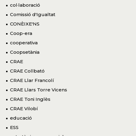
col·laboració
Comissió d'Igualtat
CONÈIXE'NS
Coop-era
cooperativa
Coopsetània
CRAE
CRAE Collbató
CRAE Llar Francolí
CRAE Llars Torre Vicens
CRAE Toni Inglès
CRAE Vilobí
educació
ESS