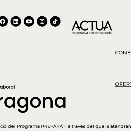
CONE
OFER
laboral
rragona
ció del Programa PREPARA’T a través del qual s’atendran