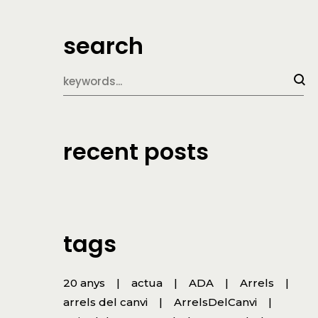
search
recent posts
tags
20 anys
actua
ADA
Arrels
arrels del canvi
ArrelsDelCanvi