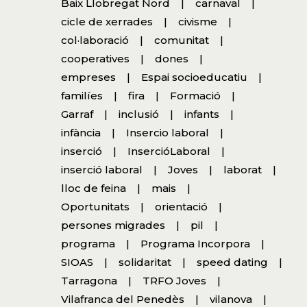
Baix Llobregat Nord
carnaval
cicle de xerrades
civisme
col·laboració
comunitat
cooperatives
dones
empreses
Espai socioeducatiu
familíes
fira
Formació
Garraf
inclusió
infants
infància
Insercio laboral
inserció
InsercióLaboral
inserció laboral
Joves
laborat
lloc de feina
mais
Oportunitats
orientació
persones migrades
pil
programa
Programa Incorpora
SIOAS
solidaritat
speed dating
Tarragona
TRFO Joves
Vilafranca del Penedès
vilanova