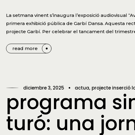
La setmana vinent s’inaugura l’exposició audiovisual “Avu
primera exhibició pública de Garbí Dansa. Aquesta recta 
projecte Garbí. Per celebrar el tancament del trimestre
read more
diciembre 3, 2025
actua
projecte inserció l
programa sin
turó: una jo