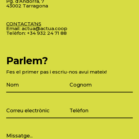
Pg. d’Andorra, 7
43002 Tarragona
CONTACTA’NS
Email:
actua@actua.coop
Telèfon:
+34 932 24 71 88
Parlem?
Fes el primer pas i escriu-nos avui mateix!