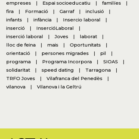
empreses
Espai socioeducatiu
familíes
fira
Formació
Garraf
inclusió
infants
infància
Insercio laboral
inserció
InsercióLaboral
inserció laboral
Joves
laborat
lloc de feina
mais
Oportunitats
orientació
persones migrades
pil
programa
Programa Incorpora
SIOAS
solidaritat
speed dating
Tarragona
TRFO Joves
Vilafranca del Penedès
vilanova
Vilanova i la Geltrú