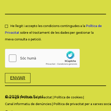
He llegit i accepto les condicions contingudes a la
Política de
Privacitat
sobre el tractament de les dades per gestionar la
meva consulta o petició.
ENVIAR
© 2025 Actua S.c.c.l.
Avís legal
|
Política de privacitat
|
Política de cookies
|
Canal informatiu de denúncies
|
Política de privacitat per a xarxes socia