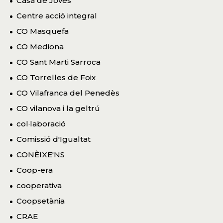
Casa de Joves
Centre acció integral
CO Masquefa
CO Mediona
CO Sant Marti Sarroca
CO Torrelles de Foix
CO Vilafranca del Penedès
CO vilanova i la geltrú
col·laboració
Comissió d'Igualtat
CONÈIXE'NS
Coop-era
cooperativa
Coopsetània
CRAE