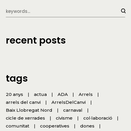
recent posts
tags
20 anys
actua
ADA
Arrels
arrels del canvi
ArrelsDelCanvi
Baix Llobregat Nord
carnaval
cicle de xerrades
civisme
col·laboració
comunitat
cooperatives
dones