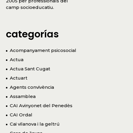
2005 per professionals del
camp socioeducatiu.
categorías
Acompanyament psicosocial
Actua
Actua Sant Cugat
Actuart
Agents convivència
Assamblea
CAI Avinyonet del Penedès
CAI Ordal
Cai vilanova i la geltrú