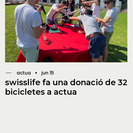
actua
jun 15
swisslife fa una donació de 32
bicicletes a actua