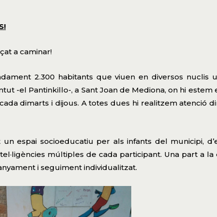
S!
at a caminar!
dament 2.300 habitants que viuen en diversos nuclis u
 -el Pantinkillo-, a Sant Joan de Mediona, on hi estem els 
ada dimarts i dijous. A totes dues hi realitzem atenció 
 espai socioeducatiu per als infants del municipi, d’e
s intel·ligències múltiples de cada participant. Una part a
anyament i seguiment individualitzat.