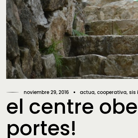
noviembre 29, 2016
actua
cooperativa
sis
el centre ob
portes!