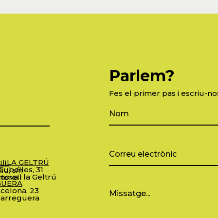
Parlem?
Fes el primer pas i escriu-no
 I LA GELTRÚ
LL
ubelles, 31
iu, s/n
nova i la Geltrú
torell
GUERA
celona, 23
arreguera