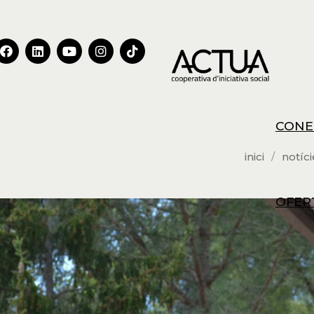
CONE
inici
notíci
OFER