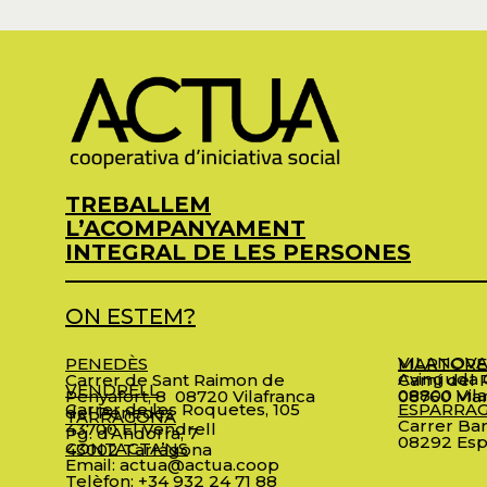
TREBALLEM
L’ACOMPANYAMENT
INTEGRAL DE LES PERSONES
ON ESTEM?
VILANOVA
PENEDÈS
MARTORE
Avinguda C
Carrer de Sant Raimon de
Camí del R
VENDRELL
08800 Vila
Penyafort, 8
08720 Vilafranca
08760 Mar
Carrer de les Roquetes, 105
ESPARRA
del Penedès
TARRAGONA
Carrer Bar
43700 El Vendrell
Pg. d’Andorra, 7
08292 Esp
CONTACTA’NS
43002 Tarragona
Email:
actua@actua.coop
Telèfon:
+34 932 24 71 88