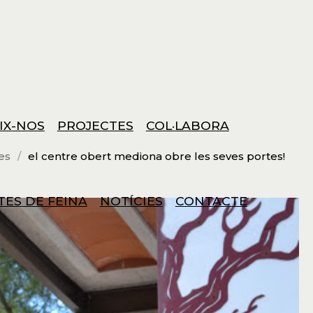
IX-NOS
PROJECTES
COL·LABORA
es
el centre obert mediona obre les seves portes!
TES DE FEINA
NOTÍCIES
CONTACTE