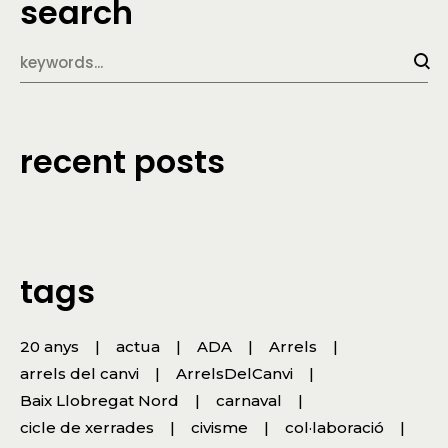
search
recent posts
tags
20 anys
actua
ADA
Arrels
arrels del canvi
ArrelsDelCanvi
Baix Llobregat Nord
carnaval
cicle de xerrades
civisme
col·laboració