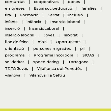
comunitat
cooperatives
dones
empreses
Espai socioeducatiu
familíes
fira
Formació
Garraf
inclusió
infants
infància
Insercio laboral
inserció
InsercióLaboral
inserció laboral
Joves
laborat
lloc de feina
mais
Oportunitats
orientació
persones migrades
pil
programa
Programa Incorpora
SIOAS
solidaritat
speed dating
Tarragona
TRFO Joves
Vilafranca del Penedès
vilanova
Vilanova i la Geltrú