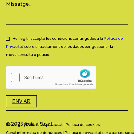
He llegit i accepto les condicions contingudes a la
Política de
Privacitat
sobre el tractament de les dades per gestionar la
meva consulta o petició.
ENVIAR
© 2025 Actua S.c.c.l.
Avís legal
|
Política de privacitat
|
Política de cookies
|
Canal informatiu de denúncies
|
Política de privacitat per a xarxes socia