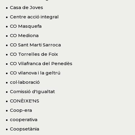
Casa de Joves
Centre acció integral
CO Masquefa
CO Mediona
CO Sant Marti Sarroca
CO Torrelles de Foix
CO Vilafranca del Penedès
CO vilanova i la geltrú
col·laboració
Comissió d'Igualtat
CONÈIXE'NS
Coop-era
cooperativa
Coopsetània