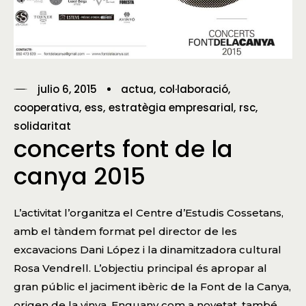
julio 6, 2015
actua
col·laboració
cooperativa
ess
estratègia empresarial
rsc
solidaritat
concerts font de la
canya 2015
L’activitat l’organitza el Centre d’Estudis Cossetans,
amb el tàndem format pel director de les
excavacions Dani López i la dinamitzadora cultural
Rosa Vendrell. L’objectiu principal és apropar al
gran públic el jaciment ibèric de la Font de la Canya,
origen de la vinya. Enguany com a novetat, també