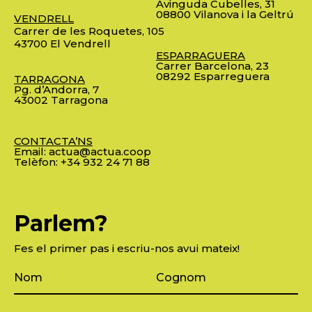
Avinguda Cubelles, 31
08800 Vilanova i la Geltrú
VENDRELL
Carrer de les Roquetes, 105
43700 El Vendrell
ESPARRAGUERA
Carrer Barcelona, 23
08292 Esparreguera
TARRAGONA
Pg. d’Andorra, 7
43002 Tarragona
CONTACTA’NS
Email:
actua@actua.coop
Telèfon:
+34 932 24 71 88
Parlem?
Fes el primer pas i escriu-nos avui mateix!