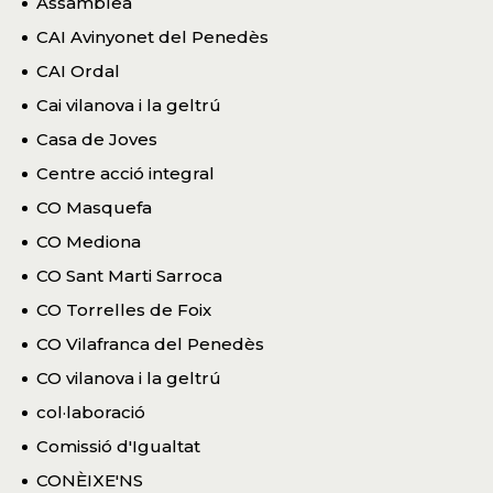
Assamblea
CAI Avinyonet del Penedès
CAI Ordal
Cai vilanova i la geltrú
Casa de Joves
Centre acció integral
CO Masquefa
CO Mediona
CO Sant Marti Sarroca
CO Torrelles de Foix
CO Vilafranca del Penedès
CO vilanova i la geltrú
col·laboració
Comissió d'Igualtat
CONÈIXE'NS