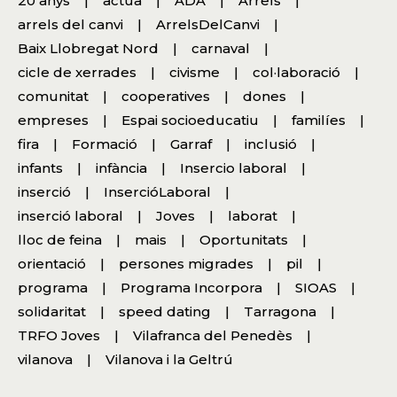
20 anys
actua
ADA
Arrels
arrels del canvi
ArrelsDelCanvi
Baix Llobregat Nord
carnaval
cicle de xerrades
civisme
col·laboració
comunitat
cooperatives
dones
empreses
Espai socioeducatiu
familíes
fira
Formació
Garraf
inclusió
infants
infància
Insercio laboral
inserció
InsercióLaboral
inserció laboral
Joves
laborat
lloc de feina
mais
Oportunitats
orientació
persones migrades
pil
programa
Programa Incorpora
SIOAS
solidaritat
speed dating
Tarragona
TRFO Joves
Vilafranca del Penedès
vilanova
Vilanova i la Geltrú