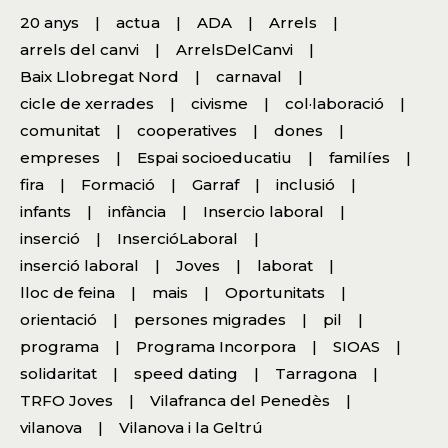
20 anys
actua
ADA
Arrels
arrels del canvi
ArrelsDelCanvi
Baix Llobregat Nord
carnaval
cicle de xerrades
civisme
col·laboració
comunitat
cooperatives
dones
empreses
Espai socioeducatiu
familíes
fira
Formació
Garraf
inclusió
infants
infància
Insercio laboral
inserció
InsercióLaboral
inserció laboral
Joves
laborat
lloc de feina
mais
Oportunitats
orientació
persones migrades
pil
programa
Programa Incorpora
SIOAS
solidaritat
speed dating
Tarragona
TRFO Joves
Vilafranca del Penedès
vilanova
Vilanova i la Geltrú