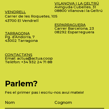
VILANOVA I LA GELTRÚ
Avinguda Cubelles, 31
08800 Vilanova i la Geltrú
VENDRELL
Carrer de les Roquetes, 105
43700 El Vendrell
ESPARRAGUERA
Carrer Barcelona, 23
08292 Esparreguera
TARRAGONA
Pg. d’Andorra, 7
43002 Tarragona
CONTACTA’NS
Email:
actua@actua.coop
Telèfon:
+34 932 24 71 88
Parlem?
Fes el primer pas i escriu-nos avui mateix!