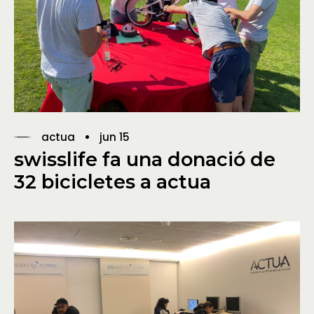
actua
jun 15
swisslife fa una donació de
32 bicicletes a actua