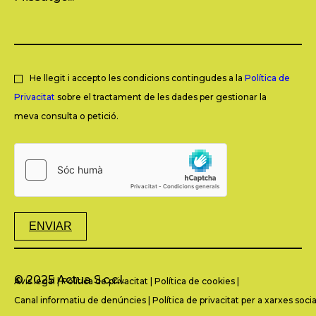
He llegit i accepto les condicions contingudes a la
Política de
Privacitat
sobre el tractament de les dades per gestionar la
meva consulta o petició.
ENVIAR
© 2025 Actua S.c.c.l.
Avís legal
|
Política de privacitat
|
Política de cookies
|
Canal informatiu de denúncies
|
Política de privacitat per a xarxes socia