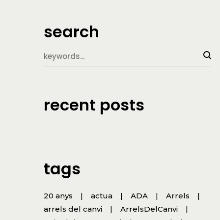
search
recent posts
tags
20 anys
actua
ADA
Arrels
arrels del canvi
ArrelsDelCanvi