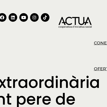
CONE
OFER
traordinària
nt pere de