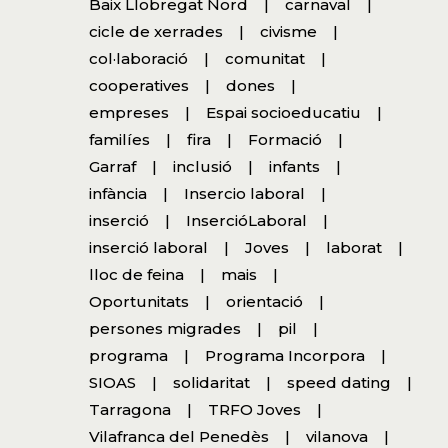
Baix Llobregat Nord
carnaval
cicle de xerrades
civisme
col·laboració
comunitat
cooperatives
dones
empreses
Espai socioeducatiu
familíes
fira
Formació
Garraf
inclusió
infants
infància
Insercio laboral
inserció
InsercióLaboral
inserció laboral
Joves
laborat
lloc de feina
mais
Oportunitats
orientació
persones migrades
pil
programa
Programa Incorpora
SIOAS
solidaritat
speed dating
Tarragona
TRFO Joves
Vilafranca del Penedès
vilanova